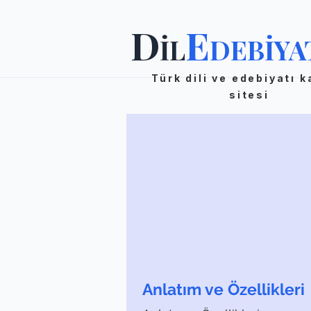
D
E
İL
DEBİYA
Türk dili ve edebiyatı 
sitesi
Anlatım ve Özellikleri