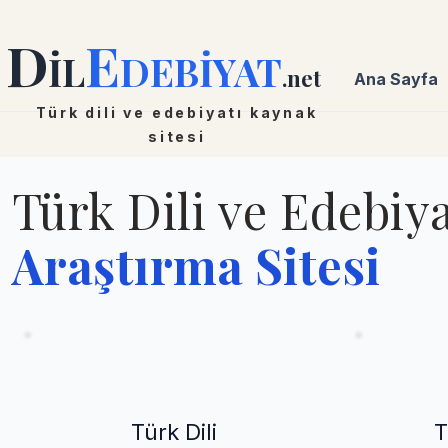
D
E
İL
DEBİYAT
.net
Ana Sayfa
Türk dili ve edebiyatı kaynak
sitesi
Türk Dili ve Edebiya
Araştırma Sitesi
Türk Dili
T