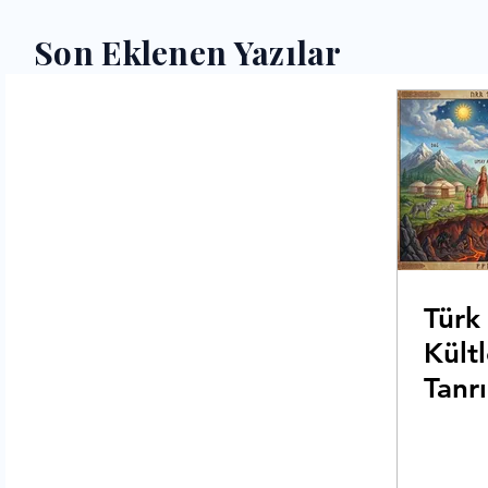
Son Eklenen Yazılar
Türk 
Kültl
Tanrı
Düny
Çeşi