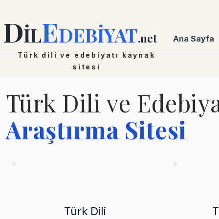
D
E
İL
DEBİYAT
.net
Ana Sayfa
Türk dili ve edebiyatı kaynak
sitesi
Türk Dili ve Edebiya
Araştırma Sitesi
Türk Dili
T