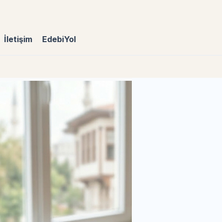
İletişim
EdebiYol