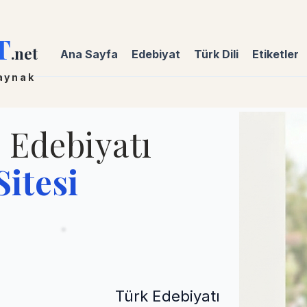
T
.net
Ana Sayfa
Edebiyat
Türk Dili
Etiketler
kaynak
e Edebiyatı
itesi
Türk Edebiyatı