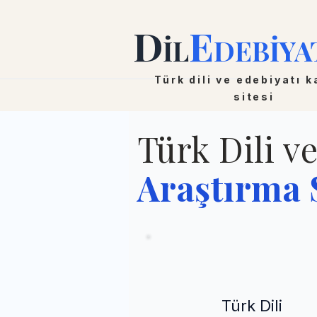
D
E
İL
DEBİYA
Türk dili ve edebiyatı 
sitesi
Türk Dili v
Araştırma S
Türk Dili