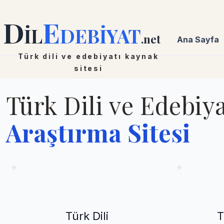
D
E
İL
DEBİYAT
.net
Ana Sayfa
Türk dili ve edebiyatı kaynak
sitesi
Türk Dili ve Edebiya
Araştırma Sitesi
Türk Dili
T