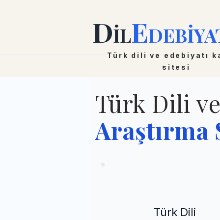
D
E
İL
DEBİYA
Türk dili ve edebiyatı 
sitesi
Türk Dili v
Araştırma S
Türk Dili