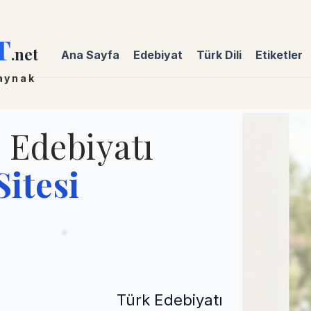
T
.net
Ana Sayfa
Edebiyat
Türk Dili
Etiketler
kaynak
e Edebiyatı
itesi
Türk Edebiyatı