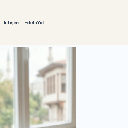
İletişim
EdebiYol