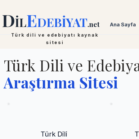
D
E
İL
DEBİYAT
.net
Ana Sayfa
Türk dili ve edebiyatı kaynak
sitesi
Türk Dili ve Edebiya
Araştırma Sitesi
Türk Dili
T