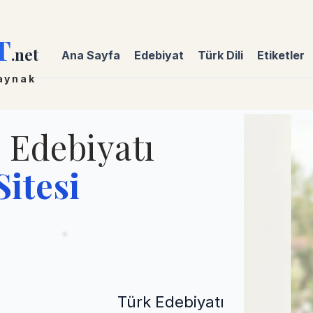
T
.net
Ana Sayfa
Edebiyat
Türk Dili
Etiketler
kaynak
e Edebiyatı
itesi
Türk Edebiyatı