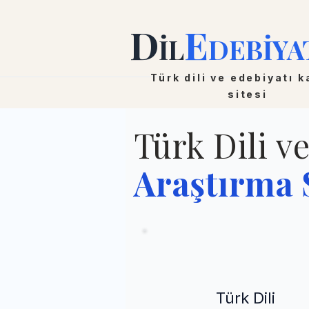
D
E
İL
DEBİYA
Türk dili ve edebiyatı 
sitesi
Türk Dili v
Araştırma S
Türk Dili