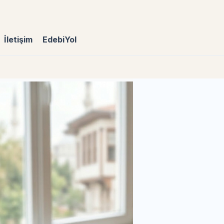
İletişim
EdebiYol