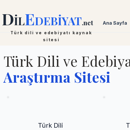
D
E
İL
DEBİYAT
.net
Ana Sayfa
Türk dili ve edebiyatı kaynak
sitesi
Türk Dili ve Edebiya
Araştırma Sitesi
Türk Dili
T