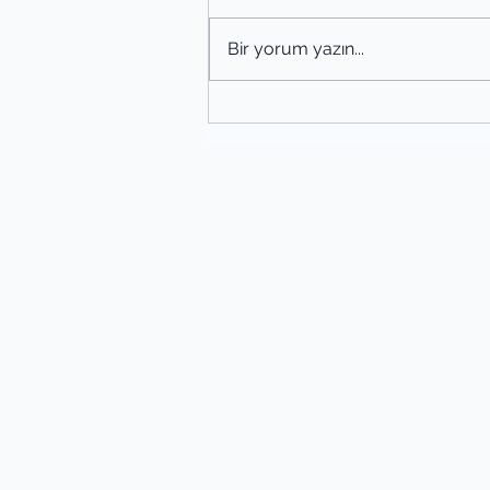
Bir yorum yazın...
Şiir Tahlili Nasıl Yapılır? Şiir
Yöntemleri