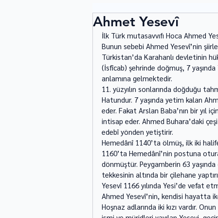
Ahmet Yesevî
İlk Türk mutasavvıfı Hoca Ahmed Yese
Bunun sebebi Ahmed Yesevî’nin şiirler
Türkistan’da Karahanlı devletinin hü
(İsfîcab) şehrinde doğmuş, 7 yaşında 
anlamına gelmektedir.   
11. yüzyılın sonlarında doğduğu tah
Hatundur. 7 yaşında yetim kalan Ahme
eder. Fakat Arslan Baba’nın bir yıl 
intisap eder. Ahmed Buhara’daki çeşit
edebî yönden yetiştirir.   
Hemedânî 1140’ta ölmüş, ilk iki hali
1160’ta Hemedânî’nin postuna otura
dönmüştür. Peygamberin 63 yaşında öl
tekkesinin altında bir çilehane yaptır
Yesevî 1166 yılında Yesi’de vefat etmiş
Ahmed Yesevî’nin, kendisi hayatta i
Hoşnaz adlarında iki kızı vardır. Onu
ismi ve müridleri yayılan Yesevi, geçi