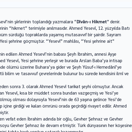
vî’nin şiirlerinin toplandığı yazmalara “
Dîvân-ı Hikmet
” denir. 
inin “hikmet” terimiyle anılmasıdır. Ahmed Yesevî, 12. yüzyılda Batı 
küm sürdüğü topraklarda yaşamış mutasavvıf bir şairdir. Sayram 
Yesi şehrine göçmüştür. “Yesevî” mahlâsı, “Yesi şehrine ait” 
min edilen Ahmed Yesevî’nin babası Şeyh İbrahim, annesi Ayşe 
d Yesevî, Yesi şehrine yerleşir ve burada Arslan Baba’ya intisap 
içinde ölümü üzerine Buhara’ya gider ve Şeyh Yûsuf-ı Hemedânî’ye 
li bilim ve tasavvuf çevrelerinde bulunur bu sürede kendisini ilmî ve 
feden sonra 3. olarak Ahmed Yesevî tarikat şeyhi olmuştur. Ancak 
n Yesevî, kısa bir müddet sonra bundan vazgeçmiş ve Yesi’ye 
müş olması dolayısıyla Yesevî’nin de 63 yaşına gelince Yesi’de 
ıp içine girdiği ve kalan ömrünü orada geçirdiği rivayet edilir. Ahmed 
tir.   
ken vefat eden İbrahim adında bir oğlu, Gevher Şehnaz ve Gevher 
n soyu Gevher Şehnaz ile devam etmiştir. Türk dünyasının her köşesine
mini tahta kaşık yontup satarak kazanmıştır.    