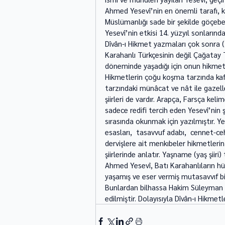
Ahmed Yesevî’nin en önemli tarafı, kur
Müslümanlığı sade bir şekilde göçebe
Yesevî’nin etkisi 14. yüzyıl sonların
Dîvân-ı Hikmet yazmaları çok sonra (16
Karahanlı Türkçesinin değil Çağatay Tü
döneminde yaşadığı için onun hikmetl
Hikmetlerin çoğu koşma tarzında kafi
tarzındaki münâcat ve nât ile gazelle
şiirleri de vardır. Arapça, Farsça ke
sadece redifi tercih eden Yesevî’nin şii
sırasında okunmak için yazılmıştır. Ye
esasları,  tasavvuf adabı,  cennet-c
dervişlere ait menkıbeler hikmetlerin
şiirlerinde anlatır. Yaşname (yaş şii
Ahmed Yesevî, Batı Karahanlıların h
yaşamış ve eser vermiş mutasavvıf bir
Bunlardan bilhassa Hakim Süleyman At
edilmiştir. Dolayısıyla Dîvân-ı Hikmet