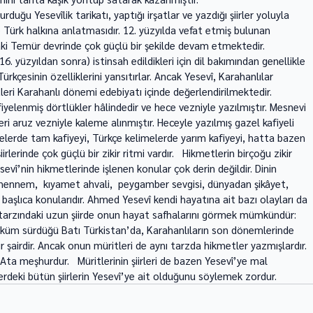
duğu Yesevîlik tarikatı, yaptığı irşatlar ve yazdığı şiirler yoluyla 
 Türk halkına anlatmasıdır. 12. yüzyılda vefat etmiş bulunan 
daki Temür devrinde çok güçlü bir şekilde devam etmektedir.   
. yüzyıldan sonra) istinsah edildikleri için dil bakımından genellikle 
rkçesinin özelliklerini yansıtırlar. Ancak Yesevî, Karahanlılar 
eri Karahanlı dönemi edebiyatı içinde değerlendirilmektedir. 
yelenmiş dörtlükler hâlindedir ve hece vezniyle yazılmıştır. Mesnevi 
ri aruz vezniyle kaleme alınmıştır. Heceyle yazılmış gazel kafiyeli 
limelerde tam kafiyeyi, Türkçe kelimelerde yarım kafiyeyi, hatta bazen 
rlerinde çok güçlü bir zikir ritmi vardır.   Hikmetlerin birçoğu zikir 
sevî’nin hikmetlerinde işlenen konular çok derin değildir. Dinin 
ehennem,  kıyamet ahvali,  peygamber sevgisi, dünyadan şikâyet, 
 başlıca konularıdır. Ahmed Yesevî kendi hayatına ait bazı olayları da 
ri) tarzındaki uzun şiirde onun hayat safhalarını görmek mümkündür: 
üküm sürdüğü Batı Türkistan’da, Karahanlıların son dönemlerinde 
 şair­dir. Ancak onun müritleri de aynı tarzda hikmetler yazmışlardır. 
a meşhurdur.   Müritlerinin şiirleri de bazen Yesevî’ye mal 
lerdeki bütün şiirlerin Yesevî’ye ait olduğunu söylemek zordur.