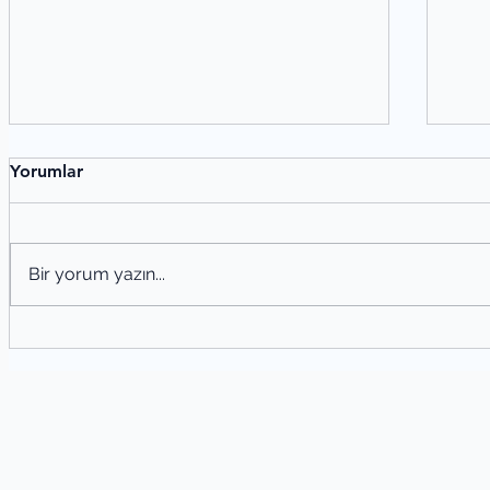
Yorumlar
Bir yorum yazın...
Şiir Tahlili Nasıl Yapılır? Şiir Analizi
Ede
Yöntemleri
San