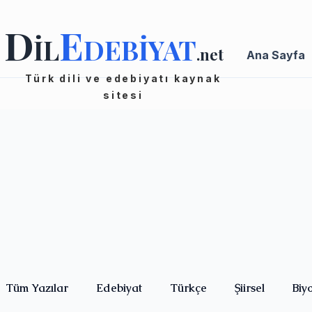
D
E
İL
DEBİYAT
.net
Ana Sayfa
Türk dili ve edebiyatı kaynak
sitesi
Tüm Yazılar
Edebiyat
Türkçe
Şiirsel
Biy