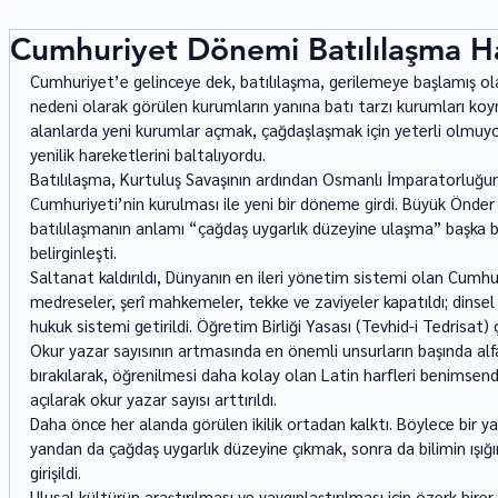
Cumhuriyet Dönemi Batılılaşma Ha
Cumhuriyet’e gelinceye dek, batılılaşma, gerilemeye başlamış ola
nedeni olarak görülen kurumların yanına batı tarzı kurumları koy
alanlarda yeni kurumlar açmak, çağdaşlaşmak için yeterli olmuyord
yenilik hareketlerini baltalıyordu. 
Batılılaşma, Kurtuluş Savaşının ardından Osmanlı İmparatorluğunu
Cumhuriyeti’nin kurulması ile yeni bir döneme girdi. Büyük Önder 
batılılaşmanın anlamı “çağdaş uygarlık düzeyine ulaşma” başka b
belirginleşti. 
Saltanat kaldırıldı, Dünyanın en ileri yönetim sistemi olan Cumhu
medreseler, şerî mahkemeler, tekke ve zaviyeler kapatıldı; dinsel h
hukuk sistemi getirildi. Öğretim Birliği Yasası (Tevhid-i Tedrisat) ç
Okur yazar sayısının artmasında en önemli unsurların başında alfabe
bırakılarak, öğrenilmesi daha kolay olan Latin harfleri benimsendi
açılarak okur yazar sayısı arttırıldı.  
Daha önce her alanda görülen ikilik ortadan kalktı. Böylece bir yand
yandan da çağdaş uygarlık düzeyine çıkmak, sonra da bilimin ışığ
girişildi. 
Ulusal kültürün araştırılması ve yaygınlaştırılması için özerk bire