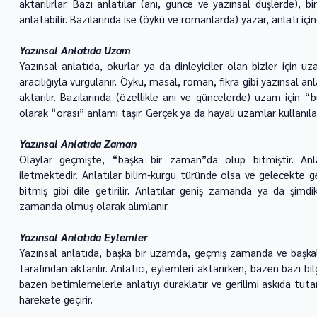
aktarılırlar. Bazı anlatılar (anı, günce ve yazınsal düşlerde), b
anlatabilir. Bazılarında ise (öykü ve romanlarda) yazar, anlatı için
Yazınsal Anlatıda Uzam
Yazınsal anlatıda, okurlar ya da dinleyiciler olan bizler için uz
aracılığıyla vurgulanır. Öykü, masal, roman, fıkra gibi yazınsal an
aktarılır. Bazılarında (özellikle anı ve güncelerde) uzam için “b
olarak “orası” anlamı taşır. Gerçek ya da hayali uzamlar kullanılab
Yazınsal Anlatıda Zaman
Olaylar geçmişte, “başka bir zaman”da olup bitmiştir. Anlat
iletmektedir. Anlatılar bilim-kurgu türünde olsa ve gelecekte g
bitmiş gibi dile getirilir. Anlatılar geniş zamanda ya da şimd
zamanda olmuş olarak alımlanır.
Yazınsal Anlatıda Eylemler
Yazınsal anlatıda, başka bir uzamda, geçmiş zamanda ve başkalar
tarafından aktarılır. Anlatıcı, eylemleri aktarırken, bazen bazı bil
bazen betimlemelerle anlatıyı duraklatır ve gerilimi askıda tuta
harekete geçirir.