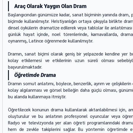
Araç Olarak Yaygın Olan Dram
Başlangıcından günümüze kadar, sanat biçiminin yanında dram, pe
biçimde kullanılmıştır. Hıristiyanlığın ortaya çıkışıyla birlikte dr
dinsel öykülerin dramatize edilerek veya tablolar ile anlatılması y
günlük hayat içinde, noel törenlerinde, karnavallarda, dramati
oynanmış, Latince öğrenmede kullanılmıştır.
Dramın, sanat biçimi olarak geniş bir yelpazede kendine yer bu
kolay etkilemesi ve etkilerinin uzun süreli olması sebebi
başvurulmaktadır.
Öğretimde Drama
Dramın somut anlatımı, böylece, benzerlik, ayrım ve çelişkilerin
kolay algılanması ve görsel belleğin daha güçlü olması, günümüz
bu alanda kullanmaya itmiştir.
Öğretilecek konunun drama kullanılarak aktarılabilmesi için, a
oluşturulur ve bu anlatının profesyonel oyuncular veya öğrenci
Radyo ve televizyonda yer alan öğreti programlarındaki drama
hem de zevkle takiplerini sağlar. Bu yöntemin öğretimde etk