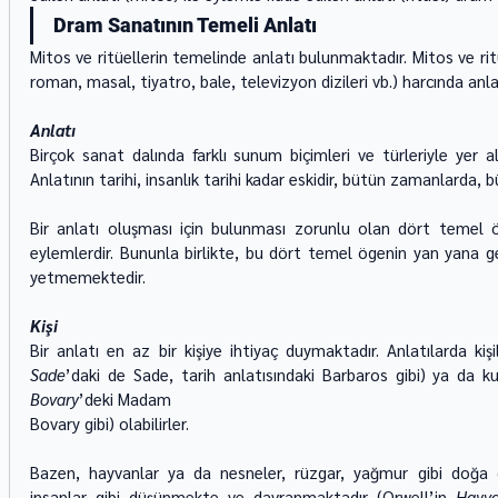
Dram Sanatının Temeli Anlatı
Mitos ve ritüellerin temelinde anlatı bulunmaktadır. Mitos ve ri
roman, masal, tiyatro, bale, televizyon dizileri vb.) harcında anl
Anlatı
Birçok sanat dalında farklı sunum biçimleri ve türleriyle yer ala
Anlatının tarihi, insanlık tarihi kadar eskidir, bütün zamanlarda,
Bir anlatı oluşması için bulunması zorunlu olan dört temel ö
eylemlerdir. Bununla birlikte, bu dört temel ögenin yan yana g
yetmemektedir.
Kişi
Bir anlatı en az bir kişiye ihtiyaç duymaktadır. Anlatılarda ki
Sade
’daki de Sade, tarih anlatısındaki Barbaros gibi) ya da k
Bovary
’deki Madam
Bovary gibi) olabilirler.
Bazen, hayvanlar ya da nesneler, rüzgar, yağmur gibi doğa olay
insanlar gibi düşünmekte ve davranmaktadır (Orwell’in 
Hayva