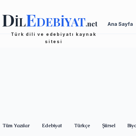
D
E
İL
DEBİYAT
.net
Ana Sayfa
Türk dili ve edebiyatı kaynak
sitesi
Tüm Yazılar
Edebiyat
Türkçe
Şiirsel
Biy