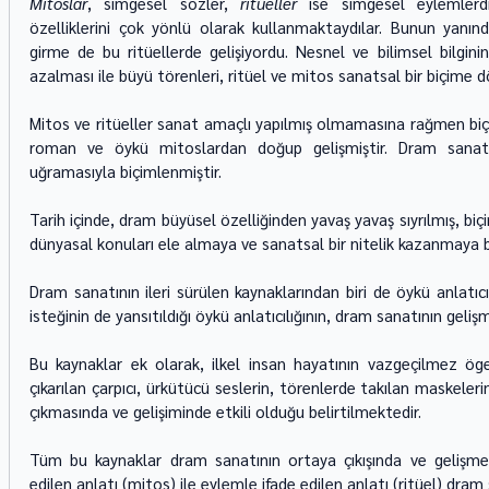
Mitoslar
, simgesel sözler, 
ritüeller 
ise simgesel eylemlerd
özelliklerini çok yönlü olarak kullanmaktaydılar. Bunun yanında
girme de bu ritüellerde gelişiyordu. Nesnel ve bilimsel bilgini
azalması ile büyü törenleri, ritüel ve mitos sanatsal bir biçime 
Mitos ve ritüeller sanat amaçlı yapılmış olmamasına rağmen biçiml
roman ve öykü mitoslardan doğup gelişmiştir. Dram sanatın
uğramasıyla biçimlenmiştir.
Tarih içinde, dram büyüsel özelliğinden yavaş yavaş sıyrılmış, biçi
dünyasal konuları ele almaya ve sanatsal bir nitelik kazanmaya b
Dram sanatının ileri sürülen kaynaklarından biri de öykü anlatıcıl
isteğinin de yansıtıldığı öykü anlatıcılığının, dram sanatının geliş
Bu kaynaklar ek olarak, ilkel insan hayatının vazgeçilmez öge
çıkarılan çarpıcı, ürkütücü seslerin, törenlerde takılan maskele
çıkmasında ve gelişiminde etkili olduğu belirtilmektedir.
Tüm bu kaynaklar dram sanatının ortaya çıkışında ve gelişmes
edilen anlatı (mitos) ile eylemle ifade edilen anlatı (ritüel) dra