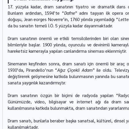
17. yüzyıla kadar, dram sanatının tiyatro ve dramatik dans 
Bunların ardından, 1594’te “
Dafne
” adını taşıyan ilk opera o
doğuşu, Jean eorges Noverre’in, 1760 yılında yayımladığı “
Lette
da bu sanatın temeli İ.Ö. 5 yüzyıla kadar dayanmaktadır.
Dram sanatının önemli ve etkili temsilcilerinden biri olan sine
bilmleriyle başlar. 1900 yılında, oyunculu ve devinimli kamerayl
hareketsiz kamerayla yapılan canlandırma sineması eklenmiştir.
Sinemanın keşfinden sonra, dram sanatı için önemli bir araç ol
1930’da, Pirandello’nun “
Ağız Çiçekli Adam
” ile oldu. Televiz
değiştirerek gelişmesine katkıda bulunmasının yanında bu sanatın
sanata yaygınlık kazandırmıştır.
Dram sanatının özgün bir biçimi de radyoda yapılan “Radyo ti
Günümüzde, video, bilgisayar ve internet ağı da dram san
kullanılmasına katkıda bulunmakta, dram sanatından yararlanma
Dram sanatı, bunlarla beraber başka sanatsal, kültürel, dinsel y
kullanılmaktadır.