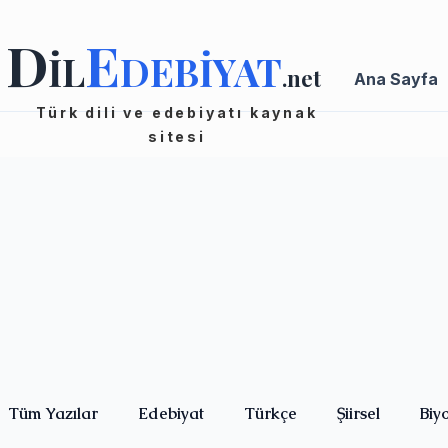
D
E
İL
DEBİYAT
.net
Ana Sayfa
Türk dili ve edebiyatı kaynak
sitesi
Tüm Yazılar
Edebiyat
Türkçe
Şiirsel
Biy