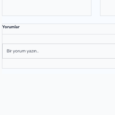
Yorumlar
Bir yorum yazın...
Şiir Tahlili Nasıl Yapılır? Şiir Analizi
Ede
Yöntemleri
San