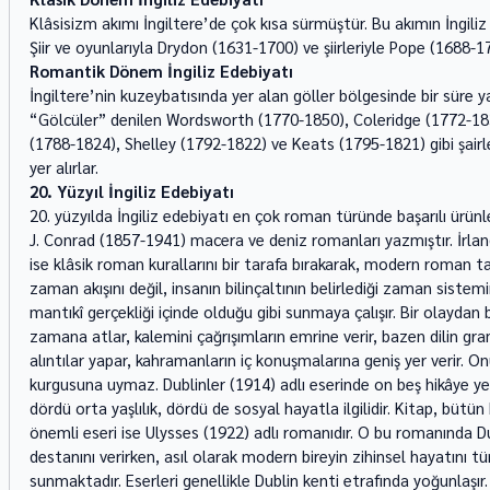
Klâsisizm akımı İngiltere’de çok kısa sürmüştür. Bu akımın İngiliz 
Şiir ve oyunlarıyla Drydon (1631-1700) ve şiirleriyle Pope (1688-17
Romantik Dönem İngiliz Edebiyatı
İngiltere’nin kuzeybatısında yer alan göller bölgesinde bir süre 
“Gölcüler” denilen Wordsworth (1770-1850), Coleridge (1772-1834
(1788-1824), Shelley (1792-1822) ve Keats (1795-1821) gibi şairle
yer alırlar. 
20. Yüzyıl İngiliz Edebiyatı
20. yüzyılda İngiliz edebiyatı en çok roman türünde başarılı ürünle
J. Conrad (1857-1941) macera ve deniz romanları yazmıştır. İrla
ise klâsik roman kurallarını bir tarafa bırakarak, modern roman tar
zaman akışını değil, insanın bilinçaltının belirlediği zaman sistemi
mantıkî gerçekliği içinde olduğu gibi sunmaya çalışır. Bir olaydan
zamana atlar, kalemini çağrışımların emrine verir, bazen dilin gra
alıntılar yapar, kahramanların iç konuşmalarına geniş yer verir. O
kurgusuna uymaz. Dublinler (1914) adlı eserinde on beş hikâye ye
dördü orta yaşlılık, dördü de sosyal hayatla ilgilidir. Kitap, bütün
önemli eseri ise Ulysses (1922) adlı romanıdır. O bu romanında D
destanını verirken, asıl olarak modern bireyin zihinsel hayatını t
sunmaktadır. Eserleri genellikle Dublin kenti etrafında yoğunlaşır.