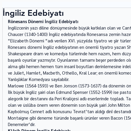
İngiliz Edebiyatı
Rönesans Dönemi İngiliz Edebiyatı
İngilizcenin yazı diline dönüşmesinde büyük katkıları olan ve Cant
Chaucer (1340-1400) İngiliz edebiyatında Rönesansa zemin hazırla
“Elizabeth Dönemi “adı verilen XVI. yüzyılda tiyatro ve şiir türl
Rönesans dönemi İngiliz edebiyatının en önemli tiyatro yazarı S
Shakespeare dram ve komedya türlerinde hem nazım, hem düzyazı,
başarılı oyunlar yazmıştır. Oyunlarının tamamı beşer perdeden olu
alma gibi hemen hemen tüm insanî boyutları derinlemesine irdele
ve Juliet, Hamlet, Macbeth, Othello, Kral Lear; en önemli komedy
Yanlışlıklar Komedyası sayılabilir. 
Marlowe (1564-1593) ve Ben Jonson (1573-1637) da dönemin önemli
İlk büyük İngiliz şairi olan Edmund Spenser (1552-1599) ise pastor
alegorik bir destanını da Peri Kraliçesi adlı eserlerinde topladı. 
olan ve üslûba önem veren dönemin son büyük şairi John Milton 
Kaybolmuş Cennet adlı konusunu Tevrat’tan aldığı dinî destanıdır
Montaigne gibi deneme türünde başarılı ürünler veren Bacon (156
Denemeler’dir. 
Klâsik Dönem İngiliz Edebiyatı