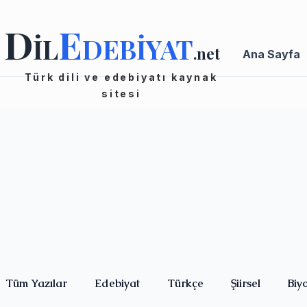
D
E
İL
DEBİYAT
.net
Ana Sayfa
Türk dili ve edebiyatı kaynak
sitesi
Tüm Yazılar
Edebiyat
Türkçe
Şiirsel
Biy