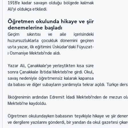
1918'e kadar savaşın olduğu bölgede kalmak 
Ali'yi oldukça etkiledi.
Öğretmen okulunda hikaye ve şiir 
denemelerine başladı
Geçim sıkıntısı ve aile içerisindeki 
huzursuzluklarla çocukluk dönemini geçiren 
usta yazar, ilk eğitimini Üsküdar'daki Füyuzat-
ı Osmaniye Mektebi'nde aldı.
Yazar Ali, Çanakkale'ye yerleştikten kısa süre 
sonra Çanakkale İbtidai Mektebi'ne girdi. Okul, 
savaş nedeniyle öğretmensiz kalarak kapansa 
da babası ve diğer subayların yardımıyla tekrar açıldı. Türkçe dersl
İlköğrenimin ardından Edremit İdadi Mektebi'nden de mezun olan
Mektebi'ne kaydoldu.
Öğretmen okulundayken babasının teşvikiyle hikaye ve şiir denemel
ve dergilere yazılarını gönderdi, bir yandan da okul gazetesi çıkard