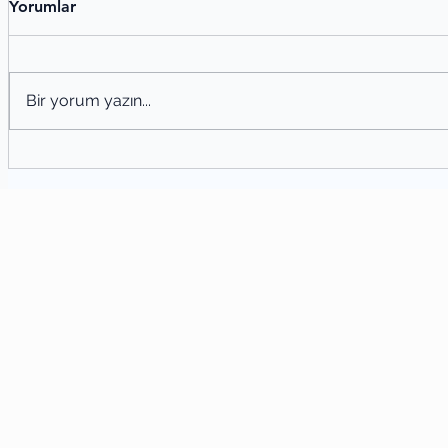
Yorumlar
Bir yorum yazın...
Meh
Alaeddin Özdenören