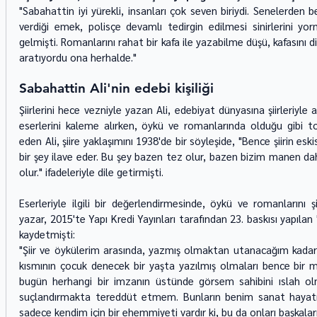
"Sabahattin iyi yürekli, insanları çok seven biriydi. Senelerden
verdiği emek, polisçe devamlı tedirgin edilmesi sinirlerini yo
gelmişti. Romanlarını rahat bir kafa ile yazabilme düşü, kafasını d
aratıyordu ona herhalde."
Sabahattin Ali'nin edebi kişiliği
Şiirlerini hece vezniyle yazan Ali, edebiyat dünyasına şiirleriyle adı
eserlerini kaleme alırken, öykü ve romanlarında olduğu gibi to
eden Ali, şiire yaklaşımını 1938'de bir söyleşide, "Bence şiirin eskis
bir şey ilave eder. Bu şey bazen tez olur, bazen bizim manen d
olur." ifadeleriyle dile getirmişti.
Eserleriyle ilgili bir değerlendirmesinde, öykü ve romanlarını 
yazar, 2015'te Yapı Kredi Yayınları tarafından 23. baskısı yapılan
kaydetmişti:
"Şiir ve öykülerim arasında, yazmış olmaktan utanacağım kadar k
kısmının çocuk denecek bir yaşta yazılmış olmaları bence bir ma
bugün herhangi bir imzanın üstünde görsem sahibini ıslah olma
suçlandırmakta tereddüt etmem. Bunların benim sanat hayatım
sadece kendim için bir ehemmiyeti vardır ki, bu da onları başkala