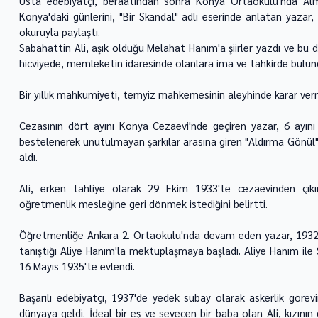
Usta edebiyatçı, beraatından sonra Konya Ortaokulu'nda Alm
Konya'daki günlerini, "Bir Skandal" adlı eserinde anlatan yazar, 
okuruyla paylaştı.
Sabahattin Ali, aşık olduğu Melahat Hanım'a şiirler yazdı ve bu d
hicviyede, memleketin idaresinde olanlara ima ve tahkirde bulund
Bir yıllık mahkumiyeti, temyiz mahkemesinin aleyhinde karar verm
Cezasının dört ayını Konya Cezaevi'nde geçiren yazar, 6 ayını 
bestelenerek unutulmayan şarkılar arasına giren "Aldırma Gönül" v
aldı.
Ali, erken tahliye olarak 29 Ekim 1933'te cezaevinden çıkın
öğretmenlik mesleğine geri dönmek istediğini belirtti.
Öğretmenliğe Ankara 2. Ortaokulu'nda devam eden yazar, 1932'de 
tanıştığı Aliye Hanım'la mektuplaşmaya başladı. Aliye Hanım ile S
16 Mayıs 1935'te evlendi.
Başarılı edebiyatçı, 1937'de yedek subay olarak askerlik görevi
dünyaya geldi. İdeal bir eş ve sevecen bir baba olan Ali, kızın