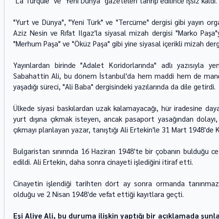
"La Turquie" ve "Yeni Dünya" gazeteleri tahrip edilince işsiz kaldı.
"Yurt ve Dünya", "Yeni Türk" ve "Tercüme" dergisi gibi yayın org
Aziz Nesin ve Rıfat Ilgaz'la siyasal mizah dergisi "Marko Paşa"y
"Merhum Paşa" ve "Öküz Paşa" gibi yine siyasal içerikli mizah dergi
Yayınlardan birinde "Adalet Koridorlarında" adlı yazısıyla 
Sabahattin Ali, bu dönem İstanbul'da hem maddi hem de manevi
yaşadığı süreci, "Ali Baba" dergisindeki yazılarında da dile getirdi.
Ülkede siyasi baskılardan uzak kalamayacağı, hür iradesine dayal
yurt dışına çıkmak isteyen, ancak pasaport yasağından dolayı, in
çıkmayı planlayan yazar, tanıştığı Ali Ertekin'le 31 Mart 1948'de Kır
Bulgaristan sınırında 16 Haziran 1948'te bir çobanın bulduğu ce
edildi. Ali Ertekin, daha sonra cinayeti işlediğini itiraf etti.
Cinayetin işlendiği tarihten dört ay sonra ormanda tanınmaz 
olduğu ve 2 Nisan 1948'de vefat ettiği kayıtlara geçti.
Eşi Aliye Ali, bu duruma ilişkin yaptığı bir açıklamada şunl