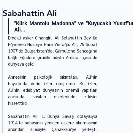
Sabahattin Ali
"Kürk Mantolu Madonna" ve "Kuyucaklı Yusuf"un
Ali...
Emekli asker Cihangirli Ali Selahattin Bey ile 
Eğridereli Hüsniye Hanım'ın oğlu Ali, 25 Şubat 
1907'de Bulgaristan'da, Gümülcine Sancağı'na 
bağlı Eğridere şimdiki adıyla Ardino ilçesinde 
dünyaya geldi.
Annesinin psikolojik sıkıntıları, Ali'nin 
hayatında derin izler oluşturdu. Bu izler, 
Ali'nin, edebiyat dünyasının önemli yapıtları 
arasında sayılan eserlerinde etkisini 
hissettirdi.
Sabahattin Ali, 1. Dünya Savaşı dolayısıyla 
1914'te babasının yeniden askere alınmasının 
ardından ailesiyle Çanakkale'ye yerleşti. 