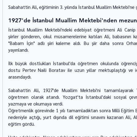
Sabahattin Ali, eğitiminin 3. yılında İstanbul Muallim Mektebi'ne g
1927'de İstanbul Muallim Mektebi'nden mezun
İstanbul Muallim Mektebi'ndeki edebiyat öğretmeni Ali Canip Y
şiirler gönderen, okul müsamerelerine katılan Ali, babasının ka
"Babam İçin" adlı şiiri kaleme aldı. Bu şiir daha sonra Orhan
yayınlandı.
İlk büyük dostlukları İstanbul'da öğretmen okulunda öğrenciyk
dostu Pertev Naili Boratav ile uzun yıllar mektuplaştığı ve iç
arasındaydı.
Sabahattin Ali, 1927'de Muallim Mektebi'ni tamamlayarak 
öğretmen olarak atandı. Yozgat'ta İstanbul'daki sosyal çevres
yazmaya ve okumaya verdi.
Öğretmenlik görevinde 1 yılı tamamladıktan sonra Milli Eğitim Ba
nedeniyle açtığı, yurt dışında dil eğitimi sınavını kazanan Ali,
eğitim gördü.