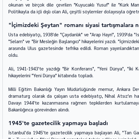
okunan ve birçok dile çevrilen "Kuyucaklı Yusuf" ile "Kürk Ma
Politikayla da içli dışlı olan Ali, çeşitli söylemler dolayısıyla öğr
"İçimizdeki Şeytan" romanı siyasi tartışmalara
Usta edebiyatçı, 1938'de "Çaydanlık" ve "Arap Hayri", 1939'da "Isı
"Selam" ve "Bir Mesleğin Başlangıcı" hikayelerini yazdı. "İçimizd
arasında Ulus gazetesinde tefrika edildi. Roman yayınlandıkta
oldu.
Ali, 1941-1943'te yazdığı "Bir Konferans", "Yeni Dünya", "İki K
hikayelerini "Yeni Dünya" kitabında topladı.
Milli Eğitim Bakanlığı Yayın Müdürlüğünde memur, Ankara Dev
dramaturg olarak da çalışan usta edebiyatçı, Nihal Atsız'ın hak
Davayı 1944'te kazanmasına rağmen tepkilerden kurtulamayan
Bakanlığınca görevinden alındı.
1945'te gazetecilik yapmaya başladı
İstanbul'da 1945'te gazetecilik yapmaya başlayan Ali, "Tan Gazet