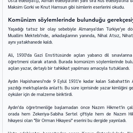
Usta edebiyatçı, Alman edebiyatının yanı sıra Rus edebiyatına d
Maksim Gorki ve Knut Hamsun gibi isimlerin eserlerini okudu.
Komünizm söylemlerinde bulunduğu gerekçesiy
Yaşadığı tatsız bir olay sebebiyle Almanya'dan Türkiye'ye dö
Muallim Mektebi'nde, arkadaşlarının yanında, Nihal Atsız, Nihat
aynı yatakhanede kaldı.
Ali, 1930'da Gazi Enstitüsünde açılan yabancı dil sınavların
öğretmeni olarak atandı. Burada komünizm söylemlerinde bulu
açılan yazar, detaylı bir tahkikat yapılması amacıyla tutuklandı.
Aydın Hapishanesi'nde 9 Eylül 1931'e kadar kalan Sabahattin Ali
yazdığı mektuplarda anlattı. Bu süre içerisinde yazar kimliğini g
öyküler için de malzeme biriktirdi.
Aydın'da öğretmenliğe başlamadan önce Nazım Hikmet'in çalışt
orada hem Zekeriya-Sabiha Sertel çiftiyle hem de Nazım Hikm
hikayesi olan "Bir Orman Hikayesi" eserini bu dergide yayınladı.