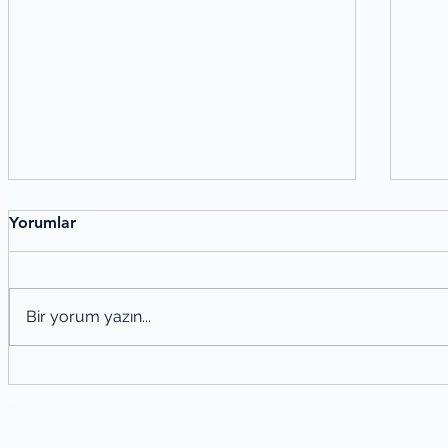
Yorumlar
Bir yorum yazın...
Şiir Tahlili Nasıl Yapılır? Şiir Analizi
Ede
Yöntemleri
San