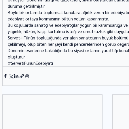
duruma getirilmiştir. 
Böyle bir ortamda toplumsal konulara ağırlık veren bir edebiyatı
edebiyat ortaya konması­nın bütün yolları kapanmıştır. 
Bu koşullarda sanatçı ve edebiyatçılar yoğun bir karamsarlığa v
yılgınlık, hüzün, kaçıp kur­tulma isteği ve umutsuzluk gibi duygul
Servet-i Fünûn topluluğunda yer alan sanatçıların büyük bölümü de
çekilmeyi, olup biten her şeyi kendi pencerelerinden görüp değerl
Dönemin eserlerine bakıldığında bu siyasî ortamın yarattığı bu­nal
oluşturur.
#ServetiFünunEdebiyatı