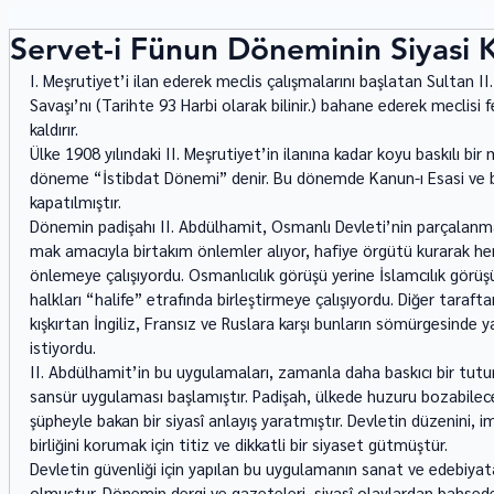
Servet-i Fünun Döneminin Siyasi K
I. Meşrutiyet’i ilan ederek meclis çalışmalarını başlatan Sultan 
Savaşı’nı (Tarihte 93 Harbi olarak bilinir.) bahane ederek meclisi
kaldırır. 
Ülke 1908 yılındaki II. Meşrutiyet’in ilanına kadar koyu baskılı bir 
döneme “İstibdat Döne­mi” denir. Bu dönemde Kanun-ı Esasi ve bü
kapatılmıştır. 
Dönemin padişahı II. Abdülhamit, Osmanlı Devleti’nin parçalan­
mak amacıyla birtakım önlemler alıyor, hafiye örgütü kurarak he
önlemeye çalışıyordu. Osmanlı­cılık görüşü yerine İslamcılık gör
halkları “halife” etrafında birleştirmeye çalışıyordu. Diğer taraft
kışkırtan İngi­liz, Fransız ve Ruslara karşı bunların sömürgesind
istiyordu.  
II. Abdülhamit’in bu uygulamaları, zamanla daha baskıcı bir tut
sansür uygulaması başla­mıştır. Padişah, ülkede huzuru bozabile
şüpheyle bakan bir siyasî anlayış yaratmıştır. Devletin düzenini, imp
birliğini korumak için titiz ve dikkatli bir siyaset gütmüştür. 
Devletin güvenliği için yapılan bu uygulamanın sanat ve edebi­ya
olmuştur. Dönemin dergi ve gazeteleri, siyasî olaylardan bahse