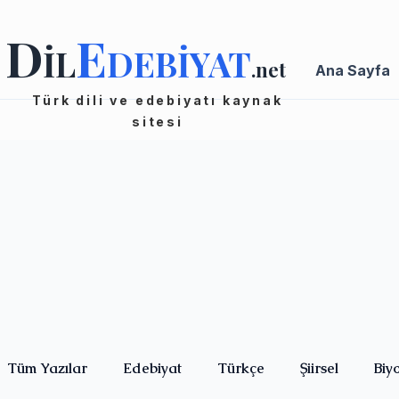
D
E
İL
DEBİYAT
.net
Ana Sayfa
Türk dili ve edebiyatı kaynak
sitesi
Tüm Yazılar
Edebiyat
Türkçe
Şiirsel
Biy