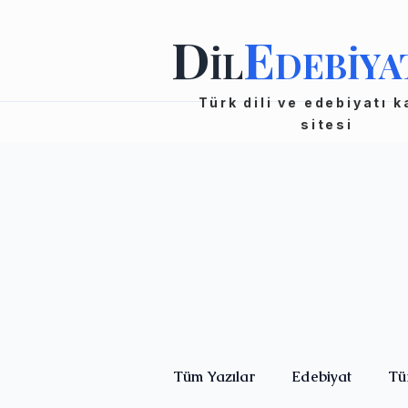
D
E
İL
DEBİYA
Türk dili ve edebiyatı 
sitesi
Tüm Yazılar
Edebiyat
Tü