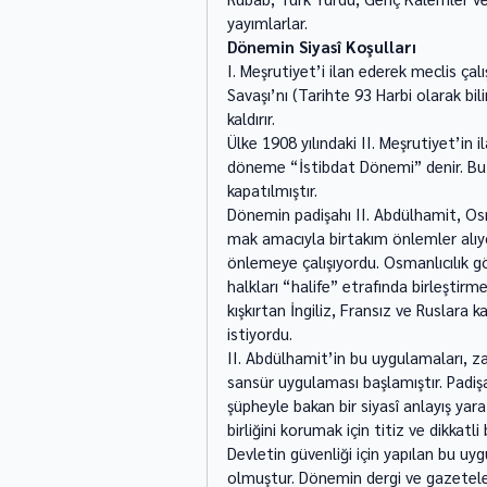
yayımlarlar.  
Dönemin Siyasî Koşulları
I. Meşrutiyet’i ilan ederek meclis ç
Savaşı’nı (Tarihte 93 Harbi olarak bi
kaldırır. 
Ülke 1908 yılındaki II. Meşrutiyet’in i
döneme “İstibdat Döne­mi” denir. Bu 
kapatılmıştır. 
Dönemin padişahı II. Abdülhamit, Os
mak amacıyla birtakım önlemler alıyo
önlemeye çalışıyordu. Osmanlı­cılık 
halkları “halife” etrafında birleştirm
kışkırtan İngi­liz, Fransız ve Ruslar
istiyordu. 
II. Abdülhamit’in bu uygulamaları, 
sansür uygulaması başla­mıştır. Padi
şüpheyle bakan bir siyasî anlayış yarat
birliğini korumak için titiz ve dikkatl
Devletin güvenliği için yapılan bu u
olmuştur. Dönemin dergi ve gazetele