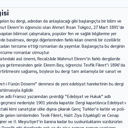
isi
elen bu dergi, adından da anlaşılacağı gibi başlangıç­ta bir bilim ve 
ahmut Ekrem’in öğrencisi olan Ahmet İhsan Tokgöz, 27 Mart 1891’de 
pılan bilimsel çalışmalara, popüler fen ve sağlık bilgilerine yer 
­de basılması, dergiyi diğerlerinden farklı kılan önemli bir özelliktir. 
adan tercüme ettiği roman­ları da yayımlar. Başlangıçta bu derginin 
 tercüme romanlar olmuştur. 
yatındaki asıl önemi, Recaîzâde Mahmut Ekrem’in farklı dergilerde 
aya getirmesinden gelir. Ekrem Bey, öğ­rencisi 
Tevfik Fikret
‘i 1896’da 
etirilmesini sağlamış, böylece bu dergi tam anlamıyla bir sanat ve 
et-i Fünûn Dönemi” den­mesi de yeni edebiyat hareketinin bu dergi 
ılmasıyla ilgilidir. 
e adlı Fransız yazarın­dan çevirdiği “Edebiyat ve Hukuk” adlı 
geçmesi nedeniyle 1901 yılında kapatılır. Dergi kapatılınca Edebiyat-ı 
aki kimi sanatçılar ülke dışına çıkarak Genç Türkler’e katılır ve poli­
e gelen isimlerinden Tevik Fikret, Halit Ziya (Uşaklıgil) ve Cenap 
r ve II. Meşrutiyet’in ilanına kadar bu suskunlukla­rını sürdürürler. 
 Dergâh gibi dergilerde çok az da olsa zaman zaman yazılarını 