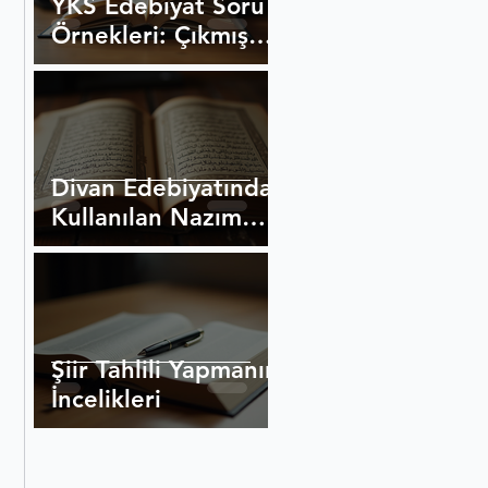
YKS Edebiyat Soru
Örnekleri: Çıkmış
Sorular Rehberi
Divan Edebiyatında
Kullanılan Nazım
Biçimleri
Şiir Tahlili Yapmanın
İncelikleri