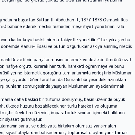
alışmalarını başlatan Sultan II. Abdülhamit, 1877-1878 Osmanlı-Rus 
linir.) bahane ederek meclisi fesheder, meşrutiyet yönetimini rafa 
lanına kadar koyu baskılı bir mutlakiyetle yönetilir. Otuz yılı aşan bu 
dönemde Kanun-ı Esasi ve bütün özgürlükler askı­ya alınmış, meclis 
manlı Devleti’nin parçalan­masını önlemek ve devletin ömrünü uzat­
r, hafiye örgütü kurarak her tür­lü hareketi öğrenmeye ve bunu 
görüşü yerine İslamcılık görüşünü tam anlamıyla yerleştirip Müslüman 
eye çalışıyordu. Diğer taraftan da Osmanlı bünyesindeki azınlıkları 
a karşı bunların sömürgesinde yaşayan Müslümanları ayaklandırmak 
zamanla daha baskıcı bir tutu­ma dönüşmüş, basın üzerinde büyük 
şah, ülkede huzuru bozabilecek her türlü hareket ve oluşuma 
mıştır. Devletin düzenini, imparatorluk sınırları içindeki halkların 
i bir siyaset gütmüştür. 
ygulamanın sanat ve edebi­yata birtakım olumsuz yansımaları 
ri, siyasî olaylardan bahsedemez, toplumsal olayları yansıtamaz 