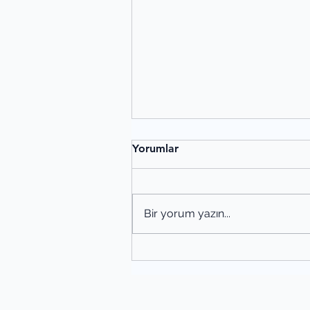
Yorumlar
Bir yorum yazın...
Şiir Tahlili Nasıl Yapılır? Şiir
Yöntemleri