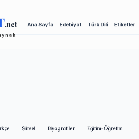
T
.net
Ana Sayfa
Edebiyat
Türk Dili
Etiketler
kaynak
rkçe
Şiirsel
Biyografiler
Eğitim-Öğretim