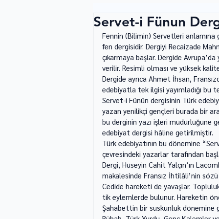
Servet-i Fünun Derg
Fennin (Bilimin) Servetleri anlamına g
fen dergisidir. Dergiyi Recaizade M
çıkarmaya başlar. Dergide Avrupa’da ya
verilir. Resimli olması ve yüksek kalite
Dergide ayrıca Ahmet İhsan, Fransızc
edebiyatla tek ilgisi ya­yımladığı bu
Servet-i Fünûn dergisinin Türk edebi
yazan yenilikçi gençleri burada bir ar
bu derginin yazı işleri müdürlüğüne g
edebiyat dergisi hâline getirilmiştir. 
Türk edebiyatının bu dönemine “Serv
çevresindeki yazarlar tarafından başlat
Dergi, Hüseyin Cahit Yalçın’ın Lacomb
makalesinde Fransız İhtilâli’nin sözü 
Cedide hareketi de yavaşlar. Toplulukt
tik eylemlerde bulunur. Hareketin önd
Şahabettin bir suskunluk dönemine gire
Rübab, Türk Yurdu, Genç Kalemler ve