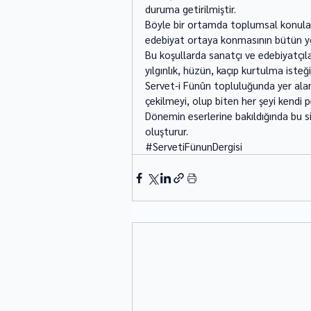
duruma getirilmiştir. 
Böyle bir ortamda toplumsal konulara
edebiyat ortaya konması­nın bütün yol
Bu koşullarda sanatçı ve edebiyatçıl
yılgınlık, hüzün, kaçıp kur­tulma ist
Servet-i Fünûn topluluğunda yer alan 
çekilmeyi, olup biten her şeyi kendi 
Dönemin eserlerine bakıldığında bu si
oluşturur.
#ServetiFünunDergisi