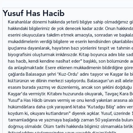
Yusuf Has Hacib
Karahanlılar dönemi hakkında yeterli bilgiye sahip olmadığımız gi
hakkındaki bilgilerimiz de yok denecek kadar azdır. Onun hakkında
eserini okuyuculara takdim etmek amacıyla, sonradan ve başkalar
mukaddimelerin verdiği bilgilere ve eserin kendisinden çıkarılabil
ipuçlarına dayanılarak, hayatının bazı yönlerini tespit ve tahmi
biyografisini oluşturmak imkânsızdır. Kitap boyunca adını bile sad
has hacib, kendi kendine nasîhat eder” başlıklı, son bölümünde an
da anlaşılmaktadır. Esere eklenen mukkadimenin bildirdiğine göre,
çağlarda Balasagun şehri ‘Kuz-Ordu’ adını taşıyor ve Kaşgar ile bi
kültürünün ve dilinin merkezi sayılıyordu. Balasagun’un asîl ailel
esasını burada yazmış ve düzenlemiş, ancak son şeklini doğduğu y
Kaşgar’da vermiştir. Kitabını huzurunda okuyarak, Tavgaç Kara 
Yusuf’a Has Hâcib ünvanı vermiş ve onu kendi yakınları arasına al
hükümdârlara daha çok yarayan6 kitaba ‘Kutadgu Bilig’ adını verm
koydum ki, okuyanı kutlandırsın” diyerek açıklar. Yusuf, üzerinde 
tamamladığına ve yazmaya başladığı zaman 50 yaşlarında bulundu
doğmuş olmalıdır. Ölüm tarihi hakkında bilgimiz olmamakla birlik
ihtiyarladığını söylemesinden uzun yaşadığı düşünülebilir. 