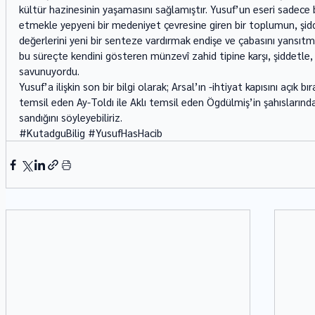
kültür hazinesinin yaşamasını sağlamıştır. Yusuf’un eseri sadece b
etmekle yepyeni bir medeniyet çevresine giren bir toplumun, şidd
değerlerini yeni bir senteze vardırmak endişe ve çabasını yansıtm
bu süreçte kendini gösteren münzevî zahid tipine karşı, şiddetle, 
savunuyordu. 
Yusuf’a ilişkin son bir bilgi olarak; Arsal’ın -ihtiyat kapısını açık 
temsil eden Ay-Toldı ile Aklı temsil eden Ögdülmiş’in şahıslarında
sandığını söyleyebiliriz.
#KutadguBilig
#YusufHasHacib