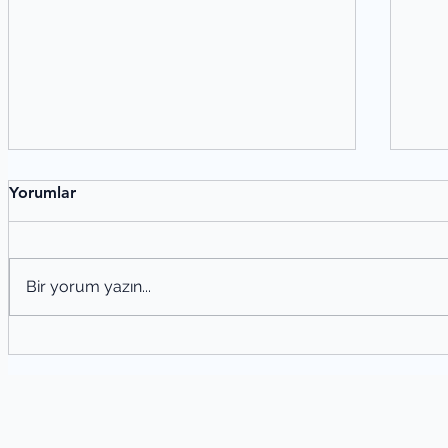
Yorumlar
Bir yorum yazın...
Şiir Tahlili Nasıl Yapılır? Şiir Analizi
Ede
Yöntemleri
San