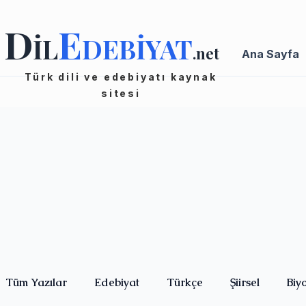
D
E
İL
DEBİYAT
.net
Ana Sayfa
Türk dili ve edebiyatı kaynak
sitesi
Tüm Yazılar
Edebiyat
Türkçe
Şiirsel
Biy