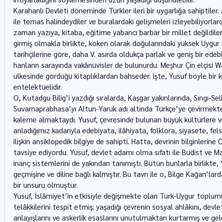
Karahanlı Devleti döneminde Türkler ileri bir uygarlığa sahiptiler. A
ile temas halindeydiler ve buralardaki gelişmeleri izleyebiliyorlardı
zaman yazıya, kitaba, eğitime yabancı barbar bir millet değildiler
girmiş olmakla birlikte, köken olarak doğularındaki yüksek Uygur k
tarihçilerine göre, daha V. asırda oldukça parlak ve geniş bir edebiy
hanların sarayında vakânüvisler de bulunurdu. Meşhur Çin elçisi 
ülkesinde gördüğü kitaplıklardan bahseder. İşte, Yusuf böyle bir 
entelektüelidir.  
O, Kutadgu Bilig’i yazdığı sıralarda, Kaşgar yakınlarında, Sıngı-Se
Suvarnaprabhasa’yı Altun-Yaruk adı altında Türkçe’ye çevirmekt
kaleme almaktaydı. Yusuf, çevresinde bulunan büyük kültürlere ve 
anladığımız kadarıyla edebiyata, ilâhiyata, folklora, siyasete, fel
ilişkin ansiklopedik bilgiye de sahipti. Hatta, devrinin bilginlerine
tavsiye ediyordu. Yusuf, devlet adamı olma sıfatı ile Budist ve Ma
inanç sistemlerini de yakından tanımıştı. Bütün bunlarla birlikte,
geçmişine ve diline bağlı kalmıştır. Bu tavrı ile o, Bilge Kağan’lar
bir unsuru olmuştur. 
Yusuf, İslâmiyet’in etkisiyle değişmekte olan Türk-Uygur toplum
telâkkilerini tespit etmiş; yaşadığı çevrenin sosyal ahlâkını, devl
anlayışlarını ve askerlik esaslarını unutulmaktan kurtarmış ve ge