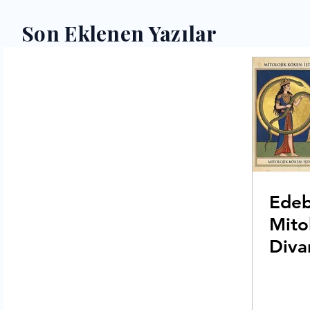
Son Eklenen Yazılar
Edeb
Mito
Divan
İlişki