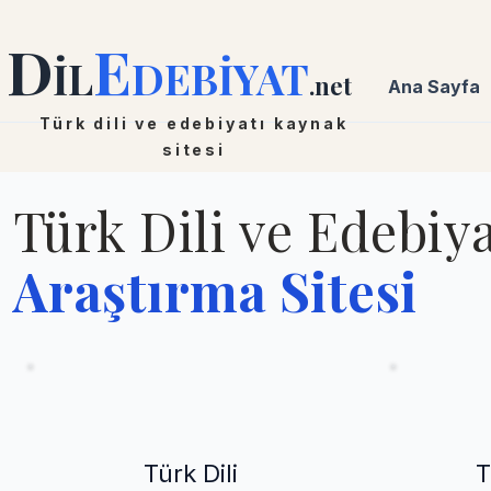
D
E
İL
DEBİYAT
.net
Ana Sayfa
Türk dili ve edebiyatı kaynak
sitesi
Türk Dili ve Edebiya
Araştırma Sitesi
Türk Dili
T