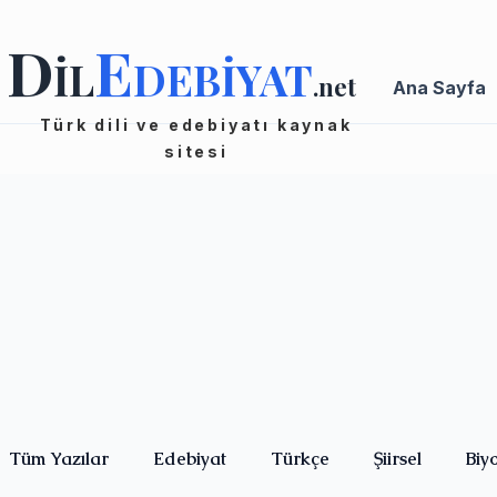
D
E
İL
DEBİYAT
.net
Ana Sayfa
Türk dili ve edebiyatı kaynak
sitesi
Tüm Yazılar
Edebiyat
Türkçe
Şiirsel
Biy