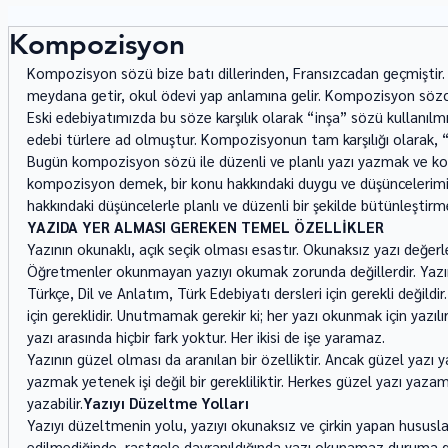
Kompozisyon
Kompozisyon sözü bize batı dillerinden, Fransızcadan geçmiştir. F
meydana getir, okul ödevi yap anlamına gelir. Kompozisyon sözcü
Eski edebiyatımızda bu söze karşılık olarak “inşa” sözü kullanılmış
edebi türlere ad olmuştur. Kompozisyonun tam karşılığı olarak, “t
Bugün kompozisyon sözü ile düzenli ve planlı yazı yazmak ve k
kompozisyon demek, bir konu hakkındaki duygu ve düşüncelerimiz
hakkındaki düşüncelerle planlı ve düzenli bir şekilde bütünleştirme
YAZIDA YER ALMASI GEREKEN TEMEL ÖZELLİKLER
Yazının okunaklı, açık seçik olması esastır. Okunaksız yazı değer
Öğretmenler okunmayan yazıyı okumak zorunda değillerdir. Yazını
Türkçe, Dil ve Anlatım, Türk Edebiyatı dersleri için gerekli değild
için gereklidir. Unutmamak gerekir ki; her yazı okunmak için yazılı
yazı arasında hiçbir fark yoktur. Her ikisi de işe yaramaz. 
Yazının güzel olması da aranılan bir özelliktir. Ancak güzel yazı y
yazmak yetenek işi değil bir gerekliliktir. Herkes güzel yazı yaz
yazabilir.
Yazıyı Düzeltme Yolları
Yazıyı düzeltmenin yolu, yazıyı okunaksız ve çirkin yapan hususl
edilmediğinde, rastgele davranıldığında yazı okunamaz duruma geli