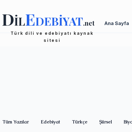
D
E
İL
DEBİYAT
.net
Ana Sayfa
Türk dili ve edebiyatı kaynak
sitesi
Tüm Yazılar
Edebiyat
Türkçe
Şiirsel
Biy