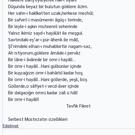
Dûşunda beyaz bir bulutun göklere âzim. 
Her sahn-ı hakîkatten uzak,herkese mechûl; 
Bir safvet-i masûmenin âgûş-ı terinde, 
Bir leyle-i aşkın müteennî seherinde 
Yalnız ikimiz sayd-ı hayâlât ile meşgul. 
Savtındaki eş’ar-ı pür-âhenk ile mâlî, 
Şİ’rimdeki elhan-ı muhabbetle nagam-saz, 
Ah istiyorum,göklere âmâde-i pervâz 
Bir lâne-i âvârede bir ömr-i hayâlî… 
Bir ömr-i hayâlî…Hani gülbünler içinde 
Bir kuşcağızın ömr-i bahârîsî kadar hoş; 
Bir ömr-i hayâlî…Hani göllerde, yeşil, boş 
Göllerde,o sâfiyet-i vecd-âver içinde 
Bir dalgacığın ömrü kadar zaîl ü hâlî 
Bir ömr-i hayâlî! 
                                                Tevfik Fikret
Serbest Müstezatın özellikleri
Edebiyat