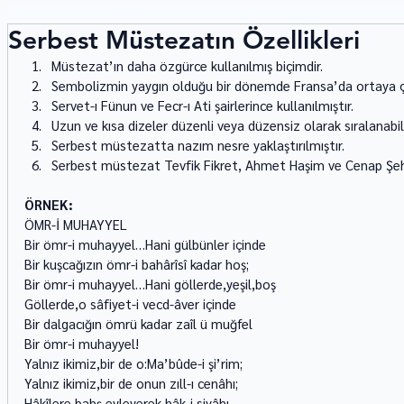
Serbest Müstezatın Özellikleri
Müstezat’ın daha özgürce kullanılmış biçimdir.
Sembolizmin yaygın olduğu bir dönemde Fransa’da ortaya çıkan
Servet-ı Fünun ve Fecr-ı Ati şairlerince kullanılmıştır.
Uzun ve kısa dizeler düzenli veya düzensiz olarak sıralanabilir
Serbest müstezatta nazım nesre yaklaştırılmıştır.
Serbest müstezat Tevfik Fikret, Ahmet Haşim ve Cenap Şehab
ÖRNEK:
ÖMR-İ MUHAYYEL 
Bir ömr-i muhayyel…Hani gülbünler içinde 
Bir kuşcağızın ömr-i bahârîsî kadar hoş; 
Bir ömr-i muhayyel…Hani göllerde,yeşil,boş 
Göllerde,o sâfiyet-i vecd-âver içinde 
Bir dalgacığın ömrü kadar zaîl ü muğfel 
Bir ömr-i muhayyel! 
Yalnız ikimiz,bir de o:Ma’bûde-i şi’rim; 
Yalnız ikimiz,bir de onun zıll-ı cenâhı; 
Hâkîlere bahş eyleyerek hâk-i siyâhı 