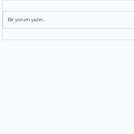
Bir yorum yazın...
Şiir
Şiir Tahlili Nasıl Yapılır? Şiir Analizi
Yöntemleri