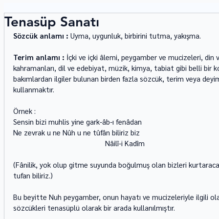
Tenasüp Sanatı
Sözcük anlamı : 
Uyma, uygunluk, birbirini tutma, yakışma. 
Terim anlamı :
 İçki ve içki âlemi, peygamber ve mucizeleri, din 
kahramanları, dil ve edebiyat, müzik, kimya, tabiat gibi belli bir ko
bakımlardan ilgiler bulunan birden fazla sözcük, terim veya deyim
kullanmaktır. 
Örnek : 
Sensin bizi muhlis yine gark-âb-ı fenâdan 
Ne zevrak u ne Nûh u ne tûfân biliriz biz 
                                               Nâilî-i Kadîm 
(Fânilik, yok olup gitme suyunda boğulmuş olan bizleri kurtaracak
tufan biliriz.) 
Bu beyitte Nuh peygamber, onun hayatı ve mucizeleriyle ilgili ol
sözcükleri tenasüplü olarak bir arada kullanılmıştır.