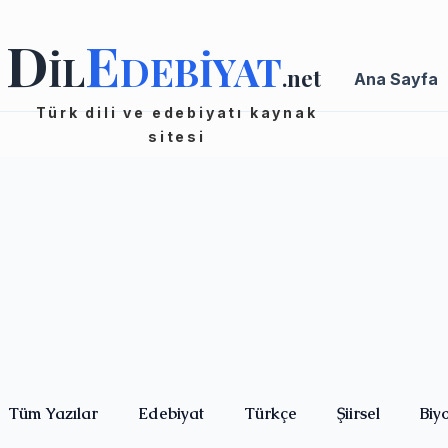
D
E
İL
DEBİYAT
.net
Ana Sayfa
Türk dili ve edebiyatı kaynak
sitesi
Tüm Yazılar
Edebiyat
Türkçe
Şiirsel
Biy