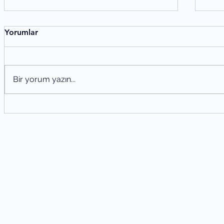
Yorumlar
Bir yorum yazın...
Şiir
Şiir Tahlili Nasıl Yapılır? Şiir Analizi
Yöntemleri