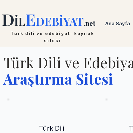
D
E
İL
DEBİYAT
.net
Ana Sayfa
Türk dili ve edebiyatı kaynak
sitesi
Türk Dili ve Edebiya
Araştırma Sitesi
Türk Dili
T