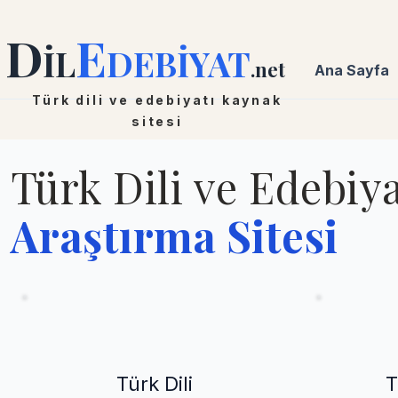
D
E
İL
DEBİYAT
.net
Ana Sayfa
Türk dili ve edebiyatı kaynak
sitesi
Türk Dili ve Edebiya
Araştırma Sitesi
Türk Dili
T