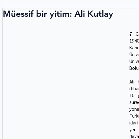
Müessif bir yitim: Ali Kutlay
7 Gü
1940
Kah
Üniv
Üniv
Bölü
Ali 
itib
10 y
süre
yöne
Türki
idar
yer 
dev