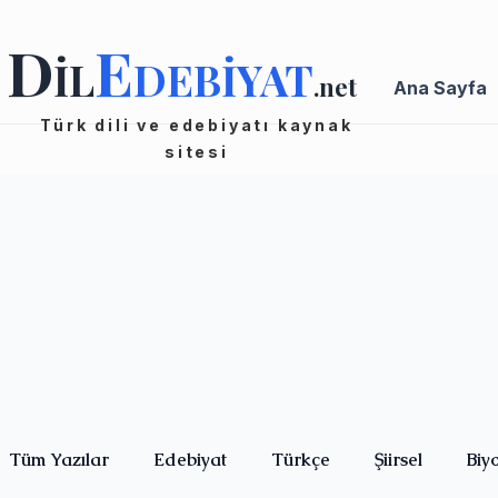
D
E
İL
DEBİYAT
.net
Ana Sayfa
Türk dili ve edebiyatı kaynak
sitesi
Tüm Yazılar
Edebiyat
Türkçe
Şiirsel
Biy