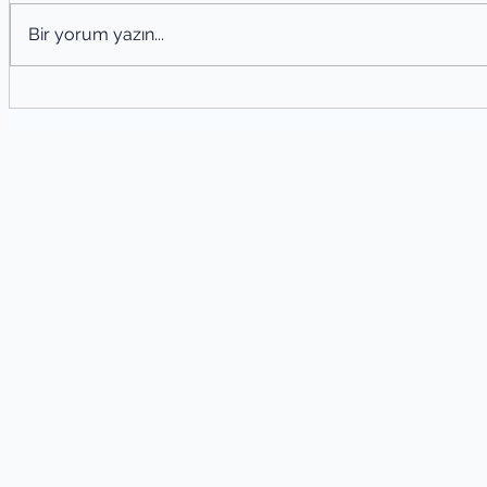
Bir yorum yazın...
Şiir
Şiir Tahlili Nasıl Yapılır? Şiir Analizi
Yöntemleri