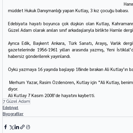
Hanı
müddet Hukuk Danışmanlığı yapan Kutlay, 3 kız çocuğu babası.
Edebiyata hayatı boyunca çok düşkün olan Kutlay, Kahramanmar
Güzel Adam olarak anılan sınıf arkadaşlarıyla birlikte Hamle dergisi
Ayrıca Edik, Başkent Ankara, Türk Sanatı, Arayış, Varlık derg
gazetelerinde 1956-1961 yılları arasında yazmış, Yeni İstiklal’d
habersiz gönderilerek yayınlandı.
Öykü yazmaya 16 yaşında başlayıp 18inde bırakan Ali Kutlay’ın ba
 Merhum Yazar, Rasim Özdenören, Kutlay için “Ali Kutlay, benim öykü yazmama vesile olan arkadaşımdı.” 
diyor.
Ali Kutlay 7 Kasım 2008’de hayatını kaybetti.
7 Güzel Adam
Edebiyat
Biyografiler