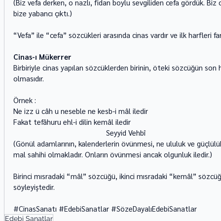
(Biz vefa derken, o nazlı, fidan boylu sevgiliden cefa gördük. Bi
bize yabancı çıktı.) 
“Vefa” ile “cefa” sözcükleri arasında cinas vardır ve ilk harfleri fark
Cinas-ı Mükerrer
Birbiriyle cinas yapılan sözcüklerden birinin, öteki sözcüğün son 
olmasıdır. 
Örnek : 
Ne izz ü câh u neseble ne kesb-i mâl iledir 
Fakat tefâhuru ehl-i dilin kemâl iledir 
                                               Seyyid Vehbî 
(Gönül adamlarının, kalenderlerin övünmesi, ne ululuk ve güçlül
mal sahihi olmakladır. Onların övünmesi ancak olgunluk iledir.) 
Birinci mısradaki “mâl” sözcüğü, ikinci mısradaki “kemâl” sözcüğ
söyleyiştedir.
#CinasSanatı
#EdebiSanatlar
#SözeDayalıEdebiSanatlar
Edebi Sanatlar