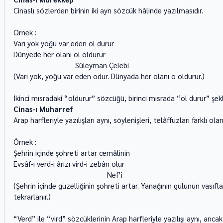
Cinaslı sözlerden birinin iki ayrı sözcük hâlinde yazılmasıdır. 
Örnek : 
Varı yok yoğu var eden ol durur 
Dünyede her olanı ol oldurur 
                               Süleyman Çelebi 
(Varı yok, yoğu var eden odur. Dünyada her olanı o oldurur.) 
İkinci mısradaki “oldurur” sözcüğü, birinci mısrada “ol durur” şekli
Cinas-ı Muharref
Arap harfleriyle yazılışları aynı, söylenişleri, telâffuzları farklı ol
Örnek : 
Şehrin içinde şöhreti artar cemâlinin 
Evsâf-ı verd-i ârızı vird-i zebân olur 
                                               Nef’î 
(Şehrin içinde güzelliğinin şöhreti artar. Yanağının gülünün vasıfları
tekrarlanır.) 
“Verd” ile “vird” sözcüklerinin Arap harfleriyle yazılışı aynı, anca