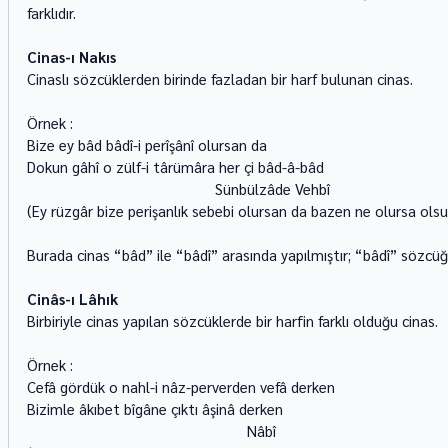
farklıdır. 
Cinas-ı Nakıs
Cinaslı sözcüklerden birinde fazladan bir harf bulunan cinas. 
Örnek : 
Bize ey bâd bâdî-i perîşânî olursan da 
Dokun gâhî o zülf-i târümâra her çi bâd-â-bâd 
                                               Sünbülzâde Vehbî 
(Ey rüzgâr bize perişanlık sebebi olursan da bazen ne olursa olsu
Burada cinas “bâd” ile “bâdî” arasında yapılmıştır; “bâdî” sözcüğün
Cinâs-ı Lâhık
Birbiriyle cinas yapılan sözcüklerde bir harfin farklı olduğu cinas. 
Örnek : 
Cefâ gördük o nahl-i nâz-perverden vefâ derken 
Bizimle âkıbet bîgâne çıktı âşinâ derken 
                                                       Nâbî 