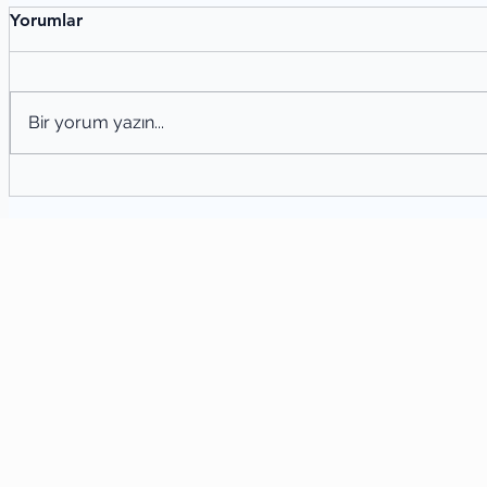
Yorumlar
Bir yorum yazın...
Şiir
Şiir Tahlili Nasıl Yapılır? Şiir Analizi
Yöntemleri