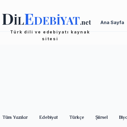
D
E
İL
DEBİYAT
.net
Ana Sayfa
Türk dili ve edebiyatı kaynak
sitesi
Tüm Yazılar
Edebiyat
Türkçe
Şiirsel
Biy