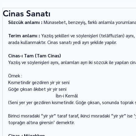
Cinas Sanatı
Sözcük anlamı :
 Münasebet, benzeyiş, farklı anlamla yorumlana
Terim anlamı :
 Yazılış şekilleri ve söylenişleri (telâffuzları) ayn
arada kullanmaktır. Cinas sanatı yedi ayrı şekilde yapılır. 
Cinas-ı Tam (Tam Cinas)
Yazılış ve söylenişleri aynı, anlamları ayrı iki sözcük ile yapılan cin
Örnek : 
Kısmetindir gezdiren yir yir seni 
Göğe çıksan âkıbet yir yir seni 
                                       İbn-i Kemâl 
(Seni yer yer gezdiren kısmetindir. Göğe çıksan, sonunda toprak sen
Birinci mısradaki “yir yir” taraf taraf, ikinci mısradaki “yir yir” ise ‘
toprağın altına girersin’ demektir. 
Cinas-ı Mürekkep