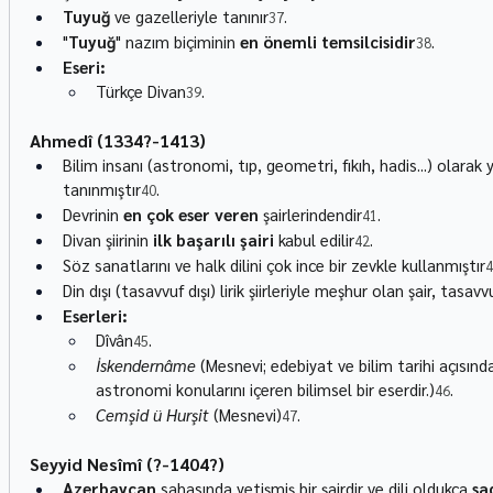
Tuyuğ
 ve gazelleriyle tanınır
.
37
"
Tuyuğ
" nazım biçiminin 
en önemli temsilcisidir
.
38
Eseri:
Türkçe Divan
.
39
Ahmedî (1334?-1413)
Bilim insanı (astronomi, tıp, geometri, fıkıh, hadis...) olarak y
tanınmıştır
.
40
Devrinin 
en çok eser veren
 şairlerindendir
.
41
Divan şiirinin 
ilk başarılı şairi
 kabul edilir
.
42
Söz sanatlarını ve halk dilini çok ince bir zevkle kullanmıştır
4
Din dışı (tasavvuf dışı) lirik şiirleriyle meşhur olan şair, tasavv
Eserleri:
Dîvân
.
45
İskendernâme
 (Mesnevi; edebiyat ve bilim tarihi açısında
astronomi konularını içeren bilimsel bir eserdir.)
.
46
Cemşid ü Hurşit
 (Mesnevi)
.
47
Seyyid Nesîmî (?-1404?)
Azerbaycan
 sahasında yetişmiş bir şairdir ve dili oldukça 
sa