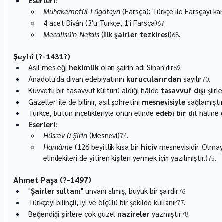
Eserleri:
Muhakemetül-Lûgateyn
 (Farsça): Türkçe ile Farsçayı kar
4 adet Dîvân (3'ü Türkçe, 1'i Farsça)
.
67
Mecalisü'n-Nefais
 (
İlk şairler tezkiresi
)
.
68
Şeyhî (?-1431?)
Asıl mesleği 
hekimlik
 olan şairin adı Sinan'dır
.
69
Anadolu'da divan edebiyatının 
kurucularından
 sayılır
.
70
Kuvvetli bir tasavvuf kültürü aldığı hâlde 
tasavvuf dışı
 şiir
Gazelleri ile de bilinir, asıl şöhretini 
mesnevisiyle
 sağlamıştı
Türkçe, bütün incelikleriyle onun elinde 
edebî bir dil
 hâline 
Eserleri:
Hüsrev ü Şirin
 (Mesnevi)
.
74
Harnâme
 (126 beyitlik kısa bir 
hiciv
 mesnevisidir. Olma
elindekileri de yitiren kişileri yermek için yazılmıştır.)
.
75
Ahmet Paşa (?-1497)
"
Şairler sultanı
" unvanı almış, büyük bir şairdir
.
76
Türkçeyi bilinçli, iyi ve ölçülü bir şekilde kullanır
.
77
Beğendiği şiirlere çok güzel 
nazireler
 yazmıştır
.
78