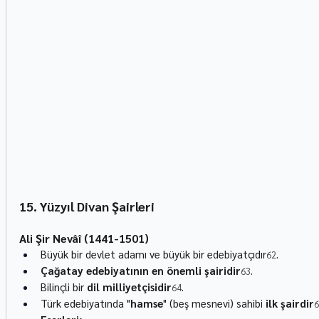
15. Yüzyıl Divan Şairleri
Ali Şir Nevâî (1441-1501)
Büyük bir devlet adamı ve büyük bir edebiyatçıdır
.
62
Çağatay edebiyatının en önemli şairidir
.
63
Bilinçli bir 
dil milliyetçisidir
.
64
Türk edebiyatında "
hamse
" (beş mesnevi) sahibi 
ilk şairdir
6