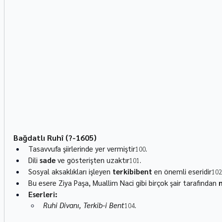
Bağdatlı Ruhî (?-1605)
Tasavvufa şiirlerinde yer vermiştir
.
100
Dili 
sade
 ve gösterişten uzaktır
.
101
Sosyal aksaklıkları işleyen 
terkibibent
 en önemli eseridir
102
Bu esere Ziya Paşa, Muallim Naci gibi birçok şair tarafından 
Eserleri:
Ruhi Divanı, Terkib-i Bent
.
104