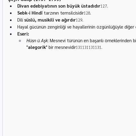
Divan edebiyatının son büyük üstadıdır
.
127
Sebk-i Hindî
 tarzının temsilcisidir
.
128
Dili 
süslü, musikili ve ağırdır
.
129
Hayal gücünün zenginliği ve hayallerinin özgünlüğüyle diğer di
Eseri:
Hüsn ü Aşk
: Mesnevi türünün en başarılı örneklerinden bi
"
alegorik
" bir mesnevidir
.
131131131131