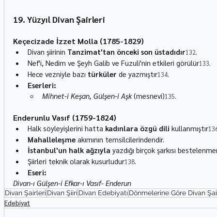
19. Yüzyıl Divan Şairleri
Keçecizade İzzet Molla (1785-1829)
Divan şiirinin 
Tanzimat'tan önceki son üstadıdır
.
132
Nef'i, Nedim ve Şeyh Galib ve Fuzuli'nin etkileri görülür
.
133
Hece vezniyle bazı 
türküler
 de yazmıştır
.
134
Eserleri:
Mihnet-i Keşan, Gülşen-i Aşk
 (mesnevi)
.
135
Enderunlu Vasıf (1759-1824)
Halk söyleyişlerini hatta 
kadınlara özgü dili
 kullanmıştır
13
Mahalleleşme
 akımının temsilcilerindendir.
İstanbul'un halk ağzıyla
 yazdığı birçok şarkısı bestelenme
Şiirleri teknik olarak kusurludur
.
138
Eseri:
Divan-ı Gülşen-i Efkar-ı Vasıf- Enderun
Divan Şairleri
Divan Şiiri
Divan Edebiyatı
Dönmelerine Göre Divan Şair
Edebiyat