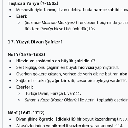
Taşlıcalı Yahya (?-1582)
Mesnevileriyle tanınır, divan edebiyatında 
hamse sahibi
 san
Eseri:
Şehzade Mustafa Mersiyesi
 (Terkibibent biçiminde yazı
Rüstem Paşa'yı hicvettiği ünlüdür.)
.
106
17. Yüzyıl Divan Şairleri
Nef'î (1575-1633)
Hicvin ve kasidenin en büyük şairidir
.
107
Sert kişiliği, onu çağının en büyük 
hicivcisi
 yapmıştır
.
108
Överken göklere çıkaran, yerince de yerin dibine batıran 
abar
Sağlam bir tekniği, 
ağır bir dili
, cesur bir söyleyişi vardır
.
110
Eserleri:
Türkçe Divan, Farsça Divan
.
111
Siham-ı Kaza (Kader Okları)
: Hicivlerini topladığı eseridir
Nâbî (1642-1712)
Divan şiirine 
öğretici (didaktik)
 bir boyut kazandırmıştır
.
113
Atasözlerinden ve 
hikmetli sözlerden
 yararlanmıştır
.
114