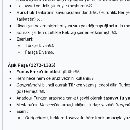
Tasavvufi ve 
lirik
 şiirleriyle meşhurdur
.
49
Hurufilik
 tarikatının savunucularındandır
. (Hurufilik: Her ş
50
tarikattır.) 
.
51
Divan şiiri nazım biçimleri yanı sıra yazdığı 
tuyuğlarla
 da me
Sonraki şairleri özellikle Bektaşi şairleri etkilemiştir
.
53
Eserleri:
Türkçe Divan
.
54
Farsça Divan
.
55
Âşık Paşa (1272-1333)
Yunus Emre'nin etkisi
 görülür
.
56
Hem hece hem de aruz veznini kullanır
.
57
Garipnâme
'yi bilinçli olarak 
Türkçe
 yazmış, edebî dilin Türk
göstermiştir
.
58
Anadolu Türkleri arasında tarikat şeyhi olarak 
tasavvufu y
Mevlana'nın 
Mesnevi
'de amaçladığını, Türkçe yazdığı 
Garipn
Eseri:
Garipnâme
 (Türklere tasavvufu öğretmek amacıyla yazıl