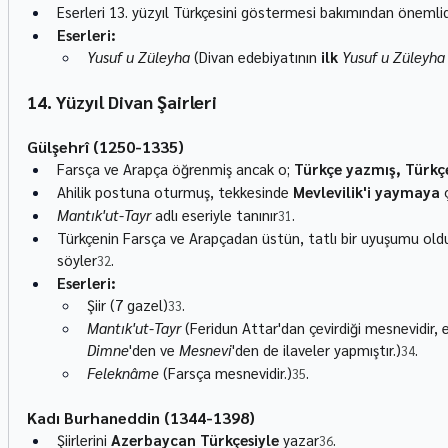
Eserleri 13. yüzyıl Türkçesini göstermesi bakımından önemlid
Eserleri:
Yusuf u Züleyha
 (Divan edebiyatının 
ilk
Yusuf u Züleyha
14. Yüzyıl Divan Şairleri
Gülşehrî (1250-1335)
Farsça ve Arapça öğrenmiş ancak o; 
Türkçe yazmış, Türkçe
Ahilik postuna oturmuş, tekkesinde 
Mevlevilik'i yaymaya
 
Mantık'ut-Tayr
 adlı eseriyle tanınır
.
31
Türkçenin Farsça ve Arapçadan üstün, tatlı bir uyuşumu olduğ
söyler
.
32
Eserleri:
Şiir (7 gazel)
.
33
Mantık'ut-Tayr
 (Feridun Attar'dan çevirdiği mesnevidir, 
Dimne
'den ve 
Mesnevi
'den de ilaveler yapmıştır.)
.
34
Feleknâme
 (Farsça mesnevidir.)
.
35
Kadı Burhaneddin (1344-1398)
Şiirlerini 
Azerbaycan Türkçesiyle
 yazar
.
36