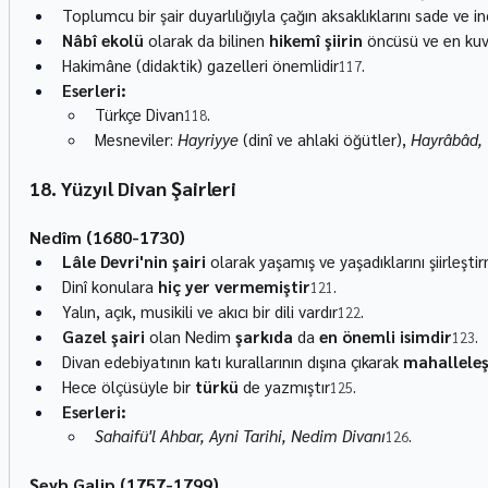
Toplumcu bir şair duyarlılığıyla çağın aksaklıklarını sade ve inc
Nâbî ekolü
 olarak da bilinen 
hikemî şiirin
 öncüsü ve en kuv
Hakimâne (didaktik) gazelleri önemlidir
.
117
Eserleri:
Türkçe Divan
.
118
Mesneviler: 
Hayriyye
 (dinî ve ahlaki öğütler), 
Hayrâbâd,
18. Yüzyıl Divan Şairleri
Nedîm (1680-1730)
Lâle Devri'nin şairi
 olarak yaşamış ve yaşadıklarını şiirleştir
Dinî konulara 
hiç yer vermemiştir
.
121
Yalın, açık, musikili ve akıcı bir dili vardır
.
122
Gazel şairi
 olan Nedim 
şarkıda
 da 
en önemli isimdir
.
123
Divan edebiyatının katı kurallarının dışına çıkarak 
mahalleleş
Hece ölçüsüyle bir 
türkü
 de yazmıştır
.
125
Eserleri:
Sahaifü'l Ahbar, Ayni Tarihi, Nedim Divanı
.
126
Şeyh Galip (1757-1799)