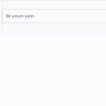
Bir yorum yazın...
Şiir
Şiir Tahlili Nasıl Yapılır? Şiir Analizi
Yöntemleri