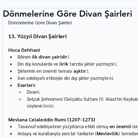
Dönmelerine Göre Divan Şairleri
Dönmelerine Göre Divan Şairleri
13. Yüzyıl Divan Şairleri
Hoca Dehhani
Bilinen 
ilk divan şairidir
.
1
Din dışı konularda ve 
lirik
 tarzda şiirler yazmıştır
.
2
Şiirlerinin en önemli teması 
aşktır
.
3
İran edebiyatı etkisiyle din dışı şiirler yazmıştır
.
44
Eserleri:
Divan
.
5
Selçuk Şehnamesi
 (Selçuklu Sultanı III. Alaattin Keyku
söylenir.)
.
6666
Mevlana Celaleddin Rumi (1207-1273)
Tasavvuf edebiyatının yüzyıllarca etkili olmuş 
en önemli
 is
Anlayış ve kurallarıyla yeni bir tarikatın (
Mevlevilik
) temeller