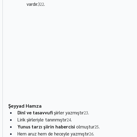
vardır.)
.
22
Şeyyad Hamza
Dinî ve tasavvufi
 şiirler yazmıştır
.
23
Lirik şiirleriyle tanınmıştır
.
24
Yunus tarzı şiirin habercisi
 olmuştur
.
25
Hem aruz hem de heceyle yazmıştır
.
26