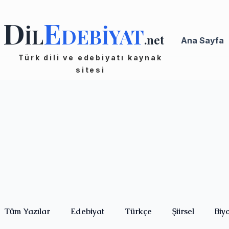
D
E
İL
DEBİYAT
.net
Ana Sayfa
Türk dili ve edebiyatı kaynak
sitesi
Tüm Yazılar
Edebiyat
Türkçe
Şiirsel
Biy