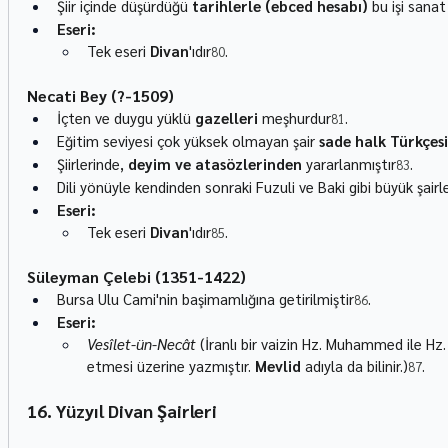
Şiir içinde düşürdüğü 
tarihlerle (ebced hesabı)
 bu işi sanat
Eseri:
Tek eseri 
Divan
'ıdır
.
80
Necati Bey (?-1509)
İçten ve duygu yüklü 
gazelleri
 meşhurdur
.
81
Eğitim seviyesi çok yüksek olmayan şair 
sade halk Türkçesi
Şiirlerinde, 
deyim ve atasözlerinden
 yararlanmıştır
.
83
Dili yönüyle kendinden sonraki Fuzuli ve Baki gibi büyük şairle
Eseri:
Tek eseri 
Divan
'ıdır
.
85
Süleyman Çelebi (1351-1422)
Bursa Ulu Cami'nin başimamlığına getirilmiştir
.
86
Eseri:
Vesîlet-ün-Necât
 (İranlı bir vaizin Hz. Muhammed ile Hz. 
etmesi üzerine yazmıştır. 
Mevlid
 adıyla da bilinir.)
.
87
16. Yüzyıl Divan Şairleri