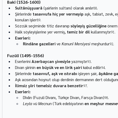
Bakî (1526-1600)
Sultânüşşuarâ
 (şairlerin sultanı) olarak anılır
.
88
Şiirlerinde 
tasavvufa hiç yer vermeyip
 aşk, tabiat, zevk, e
konuları işler
.
89
Sözcük seçiminde titiz davranıp 
söyleyiş güzelliğine
 önem 
Halk söyleyişlerine yer vermiş, 
temiz bir dil
 kullanmıştır
.
91
Eserleri:
Rindâne gazelleri
 ve 
Kanunî Mersiyesi
 meşhurdur
.
92
Fuzûlî (1495-1556)
Eserlerini 
Azerbaycan şivesiyle
 yazmıştır
.
93
Divan şiirinin 
en büyük ve en lirik şairi
 kabul edilir
.
94
Şiirlerinde 
tasavvuf, aşk ve ıstırabı
 işleyen şair, 
âşıkâne ga
Aşk acısından hoşnut olup derdinin dermanının dert olduğunu
İlimsiz şiiri temelsiz duvara benzetir
.
97
Eserleri:
Dîvân (Fuzuli Divanı, Türkçe Divan, Farsça Divan)
.
98
Leyla vü Mecnun
 (Türk edebiyatının 
en meşhur mesnev