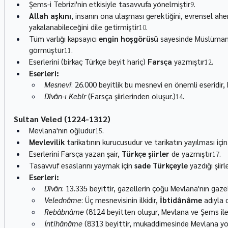
Şems-i Tebrizi'nin etkisiyle tasavvufa yönelmiştir
.
9
Allah aşkını
, insanın ona ulaşması gerektiğini, evrensel ahe
yakalanabileceğini dile getirmiştir
.
10
Tüm varlığı kapsayıcı 
engin hoşgörüsü
 sayesinde Müslüman o
görmüştür
.
11
Eserlerini (birkaç Türkçe beyit hariç) 
Farsça
 yazmıştır
.
12
Eserleri:
Mesnevî
: 26.000 beyitlik bu mesnevi en önemli eseridir, 
Dîvân-ı Kebîr
 (Farsça şiirlerinden oluşur.)
.
14
Sultan Veled (1224-1312)
Mevlana'nın oğludur
.
15
Mevlevilik
 tarikatının kurucusudur ve tarikatın yayılması için
Eserlerini Farsça yazan şair, 
Türkçe şiirler
 de yazmıştır
.
17
Tasavvuf esaslarını yaymak için 
sade Türkçeyle
 yazdığı şiir
Eserleri:
Dîvân
: 13.335 beyittir, gazellerin çoğu Mevlana'nın gazel
Velednâme
: Üç mesnevisinin ilkidir, 
İbtidânâme
 adıyla 
Rebâbnâme
 (8124 beyitten oluşur, Mevlana ve Şems ile i
İntihânâme
 (8313 beyittir, mukaddimesinde Mevlana yolu,