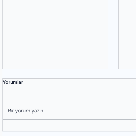
Yorumlar
Bir yorum yazın...
Meh
Alaeddin Özdenören