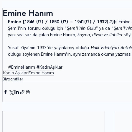
Emine Hanım
Emine [1846 (!?) / 1850 (!?) – 1941(!?) / 1932(!?)]: 
Emine 
Şem’î’nin torunu olduğu için “Ş
em’î’nin Gülü
” ya da “Ş
em’î’nin
yanı sıra saz da çalan Emine Hanım, 
koşma
, 
divan 
ve 
ilahiler 
söyl
Yusuf Ziya’nın 1933’de yayınlamış olduğu 
Halk Edebiyatı Antolo
olduğu söylenen Emine Hanım’ın, aynı zamanda okuma­ yazması 
#EmineHanım
#KadınAşıklar
Kadın Aşıklar
Emine Hanım
Biyografiler