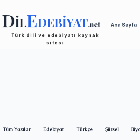
D
E
İL
DEBİYAT
.net
Ana Sayfa
Türk dili ve edebiyatı kaynak
sitesi
Tüm Yazılar
Edebiyat
Türkçe
Şiirsel
Biy