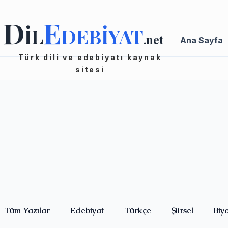
D
E
İL
DEBİYAT
.net
Ana Sayfa
Türk dili ve edebiyatı kaynak
sitesi
Tüm Yazılar
Edebiyat
Türkçe
Şiirsel
Biy