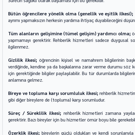
Sürecin sağlıklı olarak başlaması için bu gereklidir.
Bütün öğrencilere yönelik olma (genellik ve eşitlik ilkesi);
ayrımı yapmaksızın herkesin yardıma ihtiyaç duyabileceğini düşü
Tüm alanların gelişimine (tümel gelişim) yardımcı olma; 
ö
yapmamayı gerektirir. Rehberlik hizmetleri sadece duygusal sor
ilgilenmez.
Gizlilik ilkesi; 
öğrencinin kişisel ve namahrem bilgilerinin başka
verdiğinde, kendine ya da başkalarına zarar verme durumu söz k
için gerektiğinde bilgiler paylaşılabilir. Bu tür durumlarda bilgilerin 
anlamına gelmez.
Bireye ve topluma karşı sorumluluk ilkesi; 
rehberlik hizmetin
gibi diğer bireylere de (topluma) karşı sorumludur.
Süreç / Süreklilik ilkesi;
 rehberlik hizmetleri zamana yayılar
gerektirir. Bazı bireyler için bu hizmetler ömür boyu bile gerekebili
Özerklik ilkesi; 
bireylerin güçlü oldukları ve kendi sorunlarıyla b