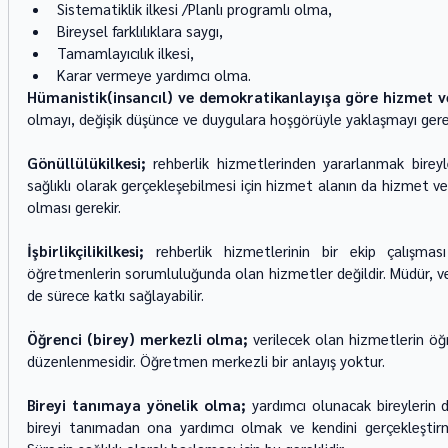
Sistematiklik ilkesi /Planlı programlı olma,
Bireysel farklılıklara saygı,
Tamamlayıcılık ilkesi,
Karar vermeye yardımcı olma.
Hümanistik(insancıl) ve demokratikanlayışa göre hizmet ve
olmayı, değişik düşünce ve duygulara hoşgörüyle yaklaşmayı gerekl
Gönüllülükilkesi; 
rehberlik hizmetlerinden yararlanmak bireyle
sağlıklı olarak gerçekleşebilmesi için hizmet alanın da hizmet vere
olması gerekir.
İşbirlikçilikilkesi;
 rehberlik hizmetlerinin bir ekip çalışması g
öğretmenlerin sorumluluğunda olan hizmetler değildir. Müdür, vel
de sürece katkı sağlayabilir.
Öğrenci (birey) merkezli olma;
 verilecek olan hizmetlerin öğre
düzenlenmesidir. Öğretmen merkezli bir anlayış yoktur.
Bireyi tanımaya yönelik olma;
 yardımcı olunacak bireylerin do
bireyi tanımadan ona yardımcı olmak ve kendini gerçekleştir