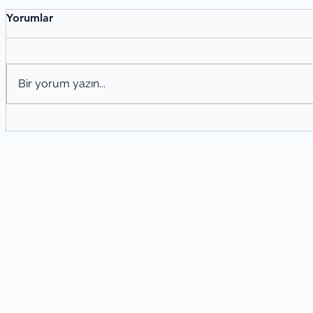
Yorumlar
Bir yorum yazın...
Mülakat Türünün Genel Özellikleri
Ede
Tekn