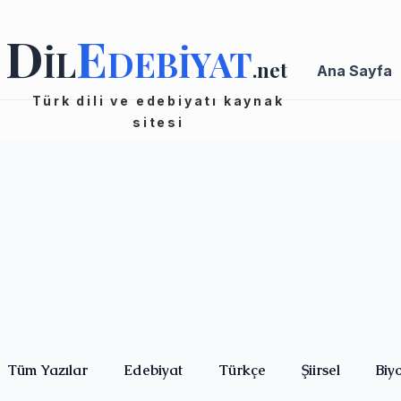
D
E
İL
DEBİYAT
.net
Ana Sayfa
Türk dili ve edebiyatı kaynak
sitesi
Tüm Yazılar
Edebiyat
Türkçe
Şiirsel
Biy