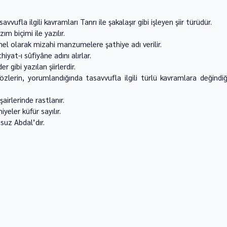
vvufla ilgili kavramları Tanrı ile şakalaşır gibi işleyen şiir türüdür. 
 biçimi ile yazılır. 
enel olarak mizahi manzumelere şathiye adı verilir. 
iyat-ı sûfiyâne adını alırlar. 
r gibi yazılan şiirlerdir. 
lerin, yorumlandığında tasavvufla ilgili türlü kavramlara değindiği
şairlerinde rastlanır. 
eler küfür sayılır. 
suz Abdal’dır. 