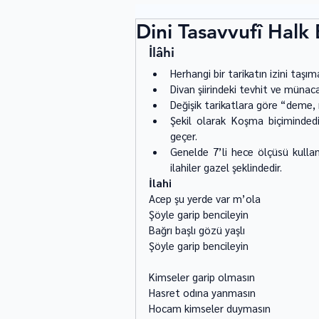
Dini Tasavvufî Halk
İlâhi
Herhangi bir tarikatın izini taşıma
Divan şiirindeki tevhit ve münacaa
Değişik tarikatlara göre “deme, ne
Şekil olarak Koşma biçimindedi
geçer. 
Genelde 7’li hece ölçüsü kullanıl
ilahiler gazel şeklindedir. 
İlahi 
Acep şu yerde var m’ola 
Şöyle garip bencileyin 
Bağrı başlı gözü yaşlı 
Şöyle garip bencileyin 
Kimseler garip olmasın 
Hasret odına yanmasın 
Hocam kimseler duymasın 