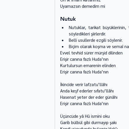
Uyamazsın demedim mi 
Nutuk
Nutuklar, tarikat büyüklerinin, 
söyledikleri şiirlerdir. 
Belli usullerde ezgili söylenir. 
Biçim olarak koşma ve semaî nazı
Evvel tevhid sürer mürşid dilinden 
Erişir canına fazlı Huda’nın 
Kurtulursun emarenin elinden 
Erişir canına fazlı Huda’nın 
İkincide verir lafzatu’llâhı 
Anda keşf ederler sıfatu’llâhı 
Hasenat yeter der eder günâhı 
Erişir canına fazlı Huda’nın
Üçüncüde yâ Hû ismini oku 
Garib bülbül gibi durmayıp şakı 
Kendi vücudunda bulagör Hak’ı 