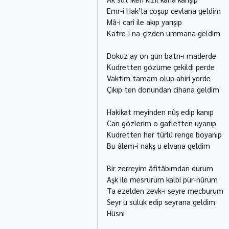
Emr-i Hak’la coşup cevlana geldim 
Mâ-i carî ile akıp yarışıp 
Katre-i na-çizden ummana geldim 
Dokuz ay on gün batn-ı maderde 
Kudretten gözüme çekildi perde 
Vaktim tamam olup ahiri yerde 
Çıkıp ten donundan cihana geldim 
Hakikat meyinden nûş edip kanıp 
Can gözlerim o gafletten uyanıp 
Kudretten her türlü renge boyanıp 
Bu âlem-i nakş u elvana geldim
Bir zerreyim âfitâbımdan durum 
Aşk ile mesrurum kalbi pür-nûrum 
Ta ezelden zevk-ı seyre mecburum 
Seyr ü sülük edip seyrana geldim 
Hüsni 