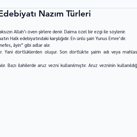
 Edebiyatı Nazım Türleri
ksızın Al­lah’ı öven şiirlere denir. Daima özel bir ezgi ile söylenir. 
tın Halk edebiyatındaki karşılığıdır. En ünlü şairi Yunus Emre’dir. 
fes, âyin” gibi adlar alır. 
r. Yani dörtlüklerden oluşur. Son dörtlükte şairin adı veya mahlası
ır. Bazı ilahilerde aruz vezni kullanılmıştır. Aruz vezninin kullanıldığı