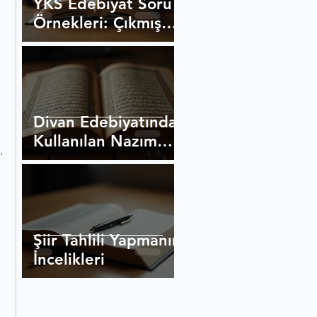
YKS Edebiyat Soru
Örnekleri: Çıkmış
Sorular Rehberi
Divan Edebiyatında
Kullanılan Nazım
 
Biçimleri
Şiir Tahlili Yapmanın
İncelikleri