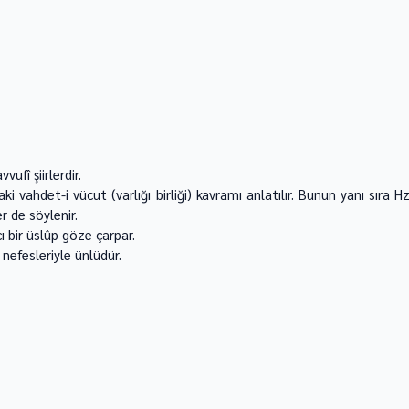
vufî şiirlerdir. 
i vahdet-i vücut (varlığı birliği) kavramı anlatılır. Bunun yanı sıra Hz.
 de söylenir. 
 bir üslûp göze çarpar. 
nefesleriyle ünlüdür. 