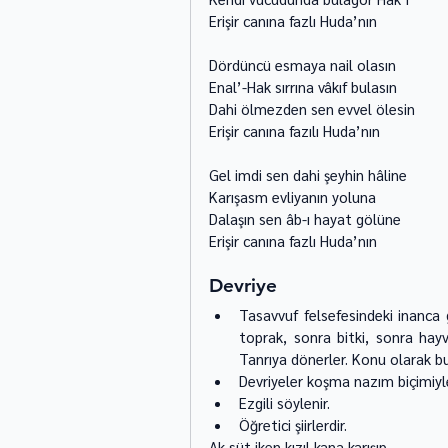
Erişir canına fazlı Huda’nın 
Dördüncü esmaya nail olasın 
Enal’-Hak sırrına vâkıf bulasın 
Dahi ölmezden sen evvel ölesin 
Erişir canına fazılı Huda’nın 
Gel imdi sen dahi şeyhin hâline 
Karışasm evliyanın yoluna 
Dalaşın sen âb-ı hayat gölüne 
Erişir canına fazlı Huda’nın 
Devriye
Tasavvuf felsefesindeki inanca 
toprak, sonra bitki, sonra hay
Tanrıya dönerler. Konu olarak bu i
Devriyeler koşma nazım biçimiyle 
Ezgili söylenir. 
Öğretici şiirlerdir. 
Ak süt iken kızıl kana karışıp 