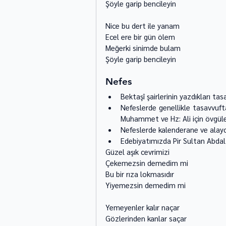
Şöyle garip bencileyin 
Nice bu dert ile yanam 
Ecel ere bir gün ölem 
Meğerki sinimde bulam 
Şöyle garip bencileyin 
Nefes
Bektaşî şairlerinin yazdıkları tasav
Nefeslerde genellikle tasavvuftak
Muhammet ve Hz: Ali için övgüler
Nefeslerde kalenderane ve alaycı
Edebiyatımızda Pir Sultan Abdal 
Güzel aşık cevrimizi 
Çekemezsin demedim mi 
Bu bir rıza lokmasıdır 
Yiyemezsin demedim mi
Yemeyenler kalır naçar 
Gözlerinden kanlar saçar 