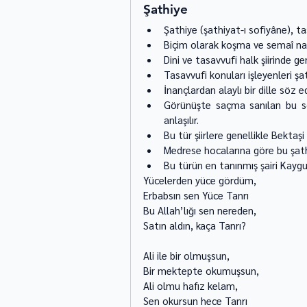
Şathiye
Şathiye (şathiyat-ı sofiyâne), tasa
Biçim olarak koşma ve semaî nazım
Dini ve tasavvufi halk şiirinde g
Tasavvufi konuları işleyenleri şath
İnançlardan alaylı bir dille söz ede
Görünüşte saçma sanılan bu söz
anlaşılır. 
Bu tür şiirlere genellikle Bektaşi 
Medrese hocalarına göre bu şathiy
Bu türün en tanınmış şairi Kaygu
Yücelerden yüce gördüm, 
Erbabsın sen Yüce Tanrı 
Bu Allah’lığı sen nereden, 
Satın aldın, kaça Tanrı? 
Ali ile bir olmuşsun, 
Bir mektepte okumuşsun, 
Ali olmu hafız kelam, 
Sen okursun hece Tanrı 