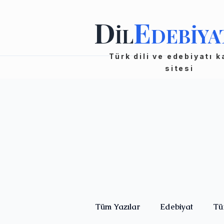
D
E
İL
DEBİYA
Türk dili ve edebiyatı 
sitesi
Tüm Yazılar
Edebiyat
Tü