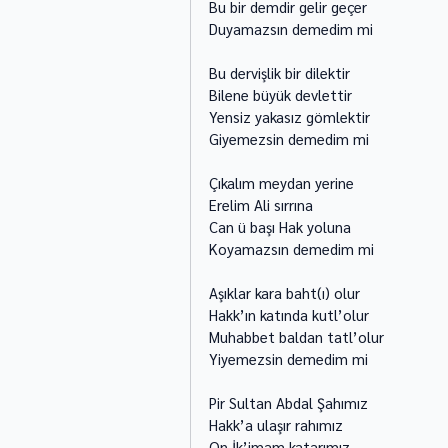
Bu bir demdir gelir geçer 
Duyamazsın demedim mi 
Bu dervişlik bir dilektir 
Bilene büyük devlettir 
Yensiz yakasız gömlektir 
Giyemezsin demedim mi 
Çıkalım meydan yerine 
Erelim Ali sırrına 
Can ü başı Hak yoluna 
Koyamazsın demedim mi 
Aşıklar kara baht(ı) olur 
Hakk’ın katında kutl’olur 
Muhabbet baldan tatl’olur 
Yiyemezsin demedim mi 
Pir Sultan Abdal Şahımız 
Hakk’a ulaşır rahımız 
On İk’imam katarımız 