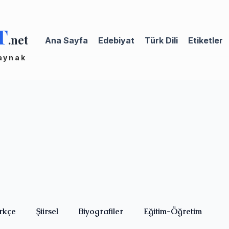
T
.net
Ana Sayfa
Edebiyat
Türk Dili
Etiketler
kaynak
rkçe
Şiirsel
Biyografiler
Eğitim-Öğretim