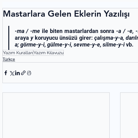
Mastarlara Gelen Eklerin Yazılışı
-ma / -me 
ile biten mastarlardan sonra
 -a / -e, -
araya
 y
 koruyucu ünsüzü girer: 
çalışma-y-a, darı
a; görme-y-i, gülme-y-i, sevme-y-e, silme-y-i
 vb.
Yazım Kuralları
Yazım Kılavuzu
Türkçe