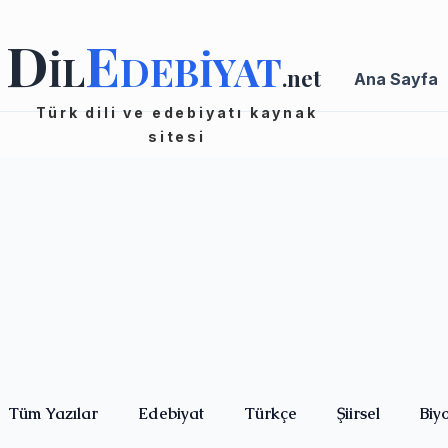
D
E
İL
DEBİYAT
.net
Ana Sayfa
Türk dili ve edebiyatı kaynak
sitesi
Tüm Yazılar
Edebiyat
Türkçe
Şiirsel
Biy