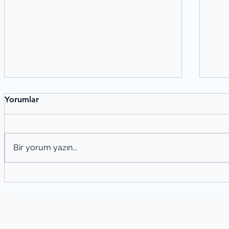
Yorumlar
Bir yorum yazın...
Örneklerle Cümle Türleri: Yapısına
Kök
ve Anlamına Göre Cümleler
Tür