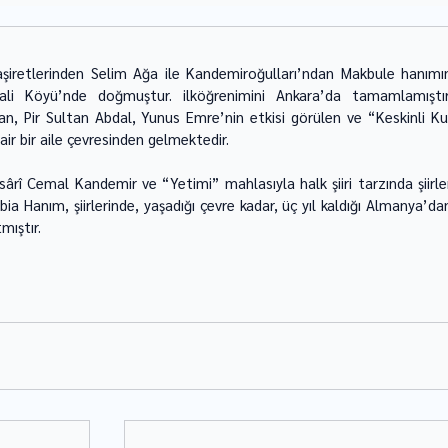
aşiretlerinden Selim Ağa ile Kandemiroğulları’ndan Makbule hanımın
inali Köyü’nde doğmuştur. ilköğrenimini Ankara’da tamamlamıştır.
, Pir Sultan Abdal, Yunus Emre’nin etkisi görülen ve “Keskinli Kul
ir bir aile çevresinden gelmektedir. 
esârî Cemal Kandemir ve “Yetimi” mahlasıyla halk şiiri tarzında şiirler
 Hanım, şiirlerinde, yaşadığı çevre kadar, üç yıl kaldığı Almanya’dan
mıştır.