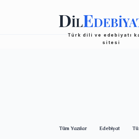
D
E
İL
DEBİYA
Türk dili ve edebiyatı 
sitesi
Tüm Yazılar
Edebiyat
Tü