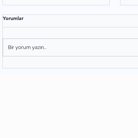
Yorumlar
Bir yorum yazın...
Meh
Alaeddin Özdenören