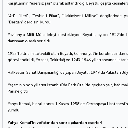
Karşıtlarının "esersiz şair" olarak adlandırdığı Beyatlı, çeşitli kesimler
"Ati", "İleri", "Tevhid-i Efkar", "Hakimiyet-i Milliye" dergilerinde y
"Dergah" dergisini kurdu.
Yazılarıyla Milli Mücadeleyi destekleyen Beyatlı, ayrıca 1922'de 
danışman olarak yer aldı.
1923'te Urfa milletvekili olan Beyatlı, Cumhuriyet'in kurulmasından s
görevlendirildi, Yozgat, Tekirdağ ve 1943-1946 yılları arasında İstanbu
Halkevleri Sanat Danışmanlığı da yapan Beyatlı, 1949'da Pakistan Bü
Yaşamının son yıllarını İstanbul'da Park Otel'de geçiren şair, bağırsa
Paris'e gitti.
Yahya Kemal, bir yıl sonra 1 Kasım 1958'de Cerrahpaşa Hastanesi'nd
yumdu.
Yahya Kemal'in vefatından sonra çıkarılan eserleri