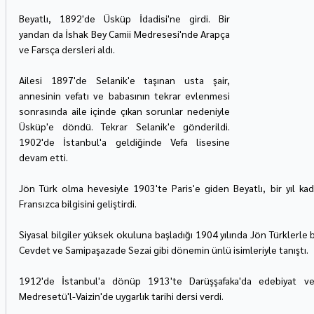
Beyatlı, 1892'de Üsküp İdadisi'ne girdi. Bir 
yandan da İshak Bey Camii Medresesi'nde Arapça 
ve Farsça dersleri aldı.
Ailesi 1897'de Selanik'e taşınan usta şair, 
annesinin vefatı ve babasının tekrar evlenmesi 
sonrasında aile içinde çıkan sorunlar nedeniyle 
Üsküp'e döndü. Tekrar Selanik'e gönderildi. 
1902'de İstanbul'a geldiğinde Vefa lisesine 
devam etti.
Jön Türk olma hevesiyle 1903'te Paris'e giden Beyatlı, bir yıl k
Fransızca bilgisini geliştirdi.
Siyasal bilgiler yüksek okuluna başladığı 1904 yılında Jön Türklerle 
Cevdet ve Samipaşazade Sezai gibi dönemin ünlü isimleriyle tanıştı.
1912'de İstanbul'a dönüp 1913'te Darüşşafaka'da edebiyat ve
Medresetü'l-Vaizin'de uygarlık tarihi dersi verdi.