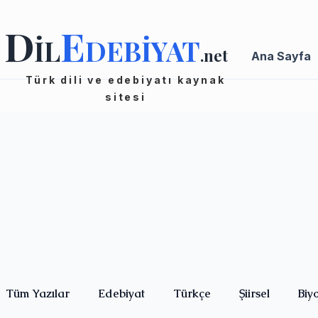
D
E
İL
DEBİYAT
.net
Ana Sayfa
Türk dili ve edebiyatı kaynak
sitesi
Tüm Yazılar
Edebiyat
Türkçe
Şiirsel
Biy