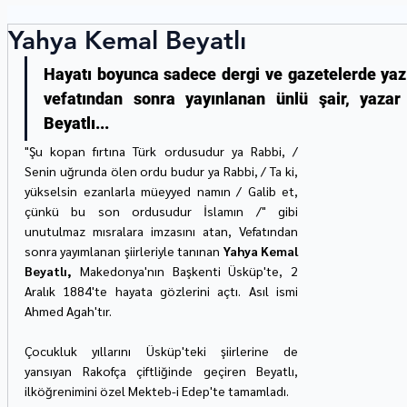
Yahya Kemal Beyatlı
Hayatı boyunca sadece dergi ve gazetelerde yazı 
vefatından sonra yayınlanan ünlü şair, yaza
Beyatlı... 
"Şu kopan fırtına Türk ordusudur ya Rabbi, / 
Senin uğrunda ölen ordu budur ya Rabbi, / Ta ki, 
yükselsin ezanlarla müeyyed namın / Galib et, 
çünkü bu son ordusudur İslamın /" gibi 
unutulmaz mısralara imzasını atan, Vefatından 
sonra yayımlanan şiirleriyle tanınan 
Yahya Kemal 
Beyatlı,
 Makedonya'nın Başkenti Üsküp'te, 2 
Aralık 1884'te hayata gözlerini açtı. Asıl ismi 
Ahmed Agah'tır.
Çocukluk yıllarını Üsküp'teki şiirlerine de 
yansıyan Rakofça çiftliğinde geçiren Beyatlı, 
ilköğrenimini özel Mekteb-i Edep'te tamamladı.