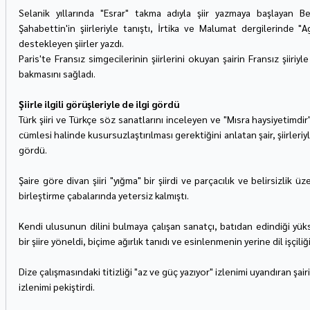
Selanik yıllarında "Esrar" takma adıyla şiir yazmaya başlayan Be
Şahabettin'in şiirleriyle tanıştı, İrtika ve Malumat dergilerinde 
destekleyen şiirler yazdı.
Paris'te Fransız simgecilerinin şiirlerini okuyan şairin Fransız şiiriyle 
bakmasını sağladı.
Şiirle ilgili görüşleriyle de ilgi gördü
Türk şiiri ve Türkçe söz sanatlarını inceleyen ve "Mısra haysiyetimdir"
cümlesi halinde kusursuzlaştırılması gerektiğini anlatan şair, şiirleriyle
gördü.
Şaire göre divan şiiri "yığma" bir şiirdi ve parçacılık ve belirsizlik üz
birleştirme çabalarında yetersiz kalmıştı.
Kendi ulusunun dilini bulmaya çalışan sanatçı, batıdan edindiği yüks
bir şiire yöneldi, biçime ağırlık tanıdı ve esinlenmenin yerine dil işçiliği
Dize çalışmasındaki titizliği "az ve güç yazıyor" izlenimi uyandıran şai
izlenimi pekiştirdi.