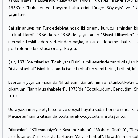
Yahya Kemal Beyatlı'nın vefatından sonra 1961'de "Kendi Gök Kub
1963'de "Rubailer ve Hayyam Rubailerini Türkçe Söyleyiş" ve 1976'd
yayımlandı.
Saf şiir anlayışının Türk edebiyatındaki iki önemli kurucu isminden bir
İstiklal Harbi" 1966'da ve 1968'de yayımlanan "Siyasi Hikayeler" is
merhale teşkil eden şiirlerinden başka, makale, deneme, hatıra, tar
portrelerini de ustaca ortaya koydu.
Şair, 1971'de çıkarılan "Edebiyata Dair" isimli eserinde tarihi olayları
"Aziz İstanbul" isimli kitabında ise İstanbul'un semtlerini, tarihini, kü
Eserlerin yayınlanmasında Nihad Sami Banarlı'nın ve İstanbul Fetih C
çıkartılan "Tarih Musahabeleri", 1973'de "Çocukluğum, Gençliğim, Siyas
tuttu.
Usta yazarın siyaset, felsefe ve sosyal hayata kadar her mevzuda kale
Makaleler" isimli kitabında toplanarak okuyucularına ulaştırıldı.
"Akıncılar", "Süleymaniye'de Bayram Sabahı", "Mohaç Türküsü", "Se
aziz İstanbul!" mısrasıyla başlayan "Aziz İstanbul", Beyatlı'nın en ço