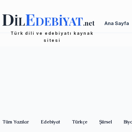
D
E
İL
DEBİYAT
.net
Ana Sayfa
Türk dili ve edebiyatı kaynak
sitesi
Tüm Yazılar
Edebiyat
Türkçe
Şiirsel
Biy