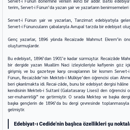
Servet-i Fünun dönemine verilen ikinci bir addır. Batılı edebiy
terim, Servet-i Fünun’da yazan şair ve yazarların benimsemeleri 
Servet-i Fünun şair ve yazarları, Tanzimat edebiyatıyla gelen b
Servet-i Fünuncuların çabalarıyla Avrupaî tarzda bir edebiyat olu
Genç yazarlar, 1896 yılında Recaizade Mahmut Ekrem’in önder
oluşturmuşlardır.
Bu edebiyat, 1896’dan 1901’e kadar sürmüştür. Recaizâde Mah
bir dergide yazan Muallim Naci izleyicileriyle kafiyenin göz iç
girişmiş ve bu gazeteye karşı cevaplarının bir kısmım Servet-i 
Fünun, Recaizâde’nin Mekteb-i Mülkiye’den öğrencisi olan Ahme
beri çıkarılmakta idi. Recai-zâde, bunu bir edebiyat dergisi hâlin
kendisinin Mekteb-i Sultanî (Galatasaray Lisesi) den öğrencisi o
ser-muharrirliği” ne getirmiştir. O sırada Mektep ve başka derg
başka gençlerin de 1896’da bu dergi çevresinde toplanmasıyla
gelmiştir.  
Edebiyat-ı Cedide’nin başlıca özellikleri şu noktal