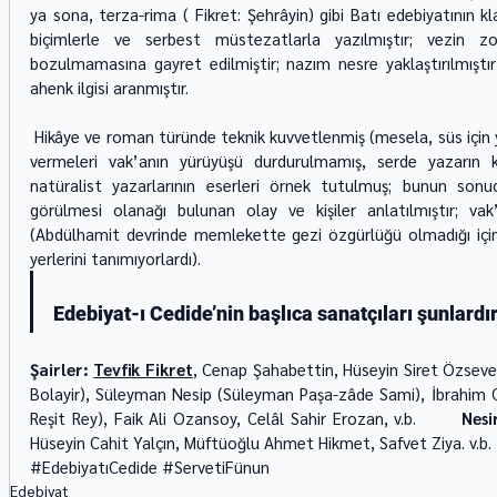
ya sona, terza-rima ( Fikret: Şehrâyin) gibi Batı edebiyatının kl
biçimlerle ve serbest müstezatlarla yazılmıştır; vezin zoru
bozulmamasına gayret edilmiştir; nazım nesre yaklaştırılmıştır (
ahenk ilgisi aranmıştır. 
 Hikâye ve roman türünde teknik kuvvetlenmiş (mesela, süs için yazılan gereksiz tasvirler ve konu dışı bilgi 
vermeleri vak’anın yürüyüşü durdurulmamış, serde yazarın kişi
natüralist yazarlarının eserleri örnek tutulmuş; bunun son
görülmesi olanağı bulunan olay ve kişiler anlatılmıştır; vak’a
(Abdülhamit devrinde memlekette gezi özgürlüğü olmadığı için,
yerlerini tanımıyorlardı).
Edebiyat-ı Cedide’nin başlıca sanatçıları şunlardır
Şairler: 
Tevfik Fikret
, Cenap Şahabettin, Hüseyin Siret Özsever,
Bolayir), Süleyman Nesip (Süleyman Paşa-zâde Sami), İbrahim 
Reşit Rey), Faik Ali Ozansoy, Celâl Sahir Erozan, v.b.       
Nesi
Hüseyin Cahit Yalçın, Müftüoğlu Ahmet Hikmet, Safvet Ziya. v.b.
#EdebiyatıCedide
#ServetiFünun
Edebiyat