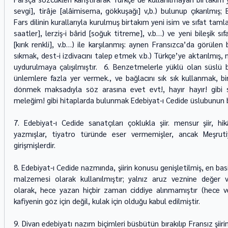
sevgi], tirâje [alâimisema, gökkuşağı] v,b.) bulunup çıkarılmış;
Fars dilinin kurallarıyla kurulmuş birtakım yeni isim ve sıfat tam
saatler], lerziş-i bârid [soğuk titreme], v.b…) ve yeni bileşik sıfa
[kırık renkli], v.b…) ile karşılanmış: aynen Fransızca’da görülen
sıkmak, dest-i izdivacını talep etmek v.b.) Türkçe’ye aktarılmış, n
uydurulmaya çalışılmıştır.  6. Benzetmelerle yüklü olan süslü bir
ünlemlere fazla yer vermek., ve bağlacını sık sık kullanmak, b
dönmek maksadıyla söz arasına evet evt!, hayır hayır! gibi söz
meleğim! gibi hitaplarda bulunmak Edebiyat-ı Cedide üslubunun baş
7. Edebiyat-ı Cedide sanatçıları çoklukla şiir. mensur şiir, h
yazmışlar, tiyatro türünde eser vermemişler, ancak Meşrut
girişmişlerdir.  
8. Edebiyat-ı Cedide nazmında, şiirin konusu genişletilmiş, en basi
malzemesi olarak kullanılmıştır; yalnız aruz veznine değer ve
olarak, hece yazan hiçbir zaman ciddiye alınmamıştır (hece vezni
kafiyenin göz için değil, kulak için olduğu kabul edilmiştir.
9. Divan edebiyatı nazım biçimleri büsbütün bırakılıp Fransız şii