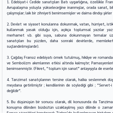
1. Edebiyat-i Cedide sanatçıları Batı uygarlığına, özellikle Fran
Avrupalaşma yoluyla yükseleceğine inanmışlar, orada sanat, bi
çalışmışlar; laik bir zihniyeti benimsemişler ve daima dindışı şiirler
2. Devlet ve siyaset konularına dokunmak, vatan, hürriyet, istikIâ
kullanmak yasak olduğu için, açıkça toplumsal yazılar ya
merhamet v.b. gibi suya, sabuna dokunmayan temalar üzerin
sanatçıları bu yüzden, daha sonraki devirlerde, memlek
suçlandırılmışlardır). 
3. Çağdaş Fransız edebiyatı örnek tutulmuş, hikâye ve romanda 
ve Sembolizm akımlarının etkisi altında kalmıştır; Parnasyenleri
benimsenmiştir. (Fikret, “toplum için sanat” anlayışıyla de eserler
4. Tanzimat sanatçılarının tersine olarak, halka seslenmek d
meydana getirilmiştir ; kendilerinin de söylediği gibi ; “Serv
değildir”.  
5. Bu düşünüşün bir sonucu olarak, dil konusunda da Tanzimat s
konuşma dilinden büsbütün uzaklaşılmış yazı dilinde o zamana
Farsça sözcükleri karıştırarak Türkçe’de kullanılmayan birtakım ye