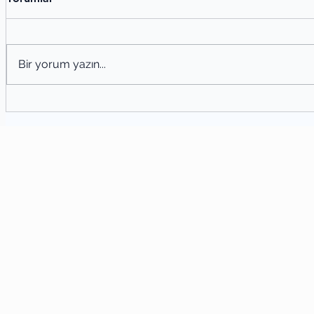
Bir yorum yazın...
Şiir
Şiir Tahlili Nasıl Yapılır? Şiir Analizi
Yöntemleri