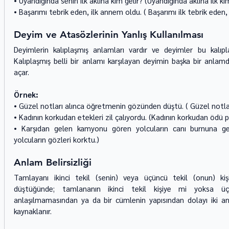
• Uyandığında senin ilk aklına kim gelir? (Uyandığında aklına ilk ki
• Başarımı tebrik eden, ilk annem oldu. ( Başarımı ilk tebrik eden
Deyim ve Atasözlerinin Yanlış Kullanılması
Deyimlerin kalıplaşmış anlamları vardır ve deyimler bu kalıplaş
Kalıplaşmış belli bir anlamı karşılayan deyimin başka bir anlam
açar.
Örnek: 
• Güzel notları alınca öğretmenin gözünden düştü. ( Güzel notla
• Kadının korkudan etekleri zil çalıyordu. (Kadının korkudan ödü p
• Karşıdan gelen kamyonu gören yolcuların canı burnuna ge
yolcuların gözleri korktu.)
Anlam Belirsizliği
Tamlayanı ikinci tekil (senin) veya üçüncü tekil (onun) k
düştüğünde; tamlananın ikinci tekil kişiye mi yoksa üç
anlaşılmamasından ya da bir cümlenin yapısından dolayı iki a
kaynaklanır.