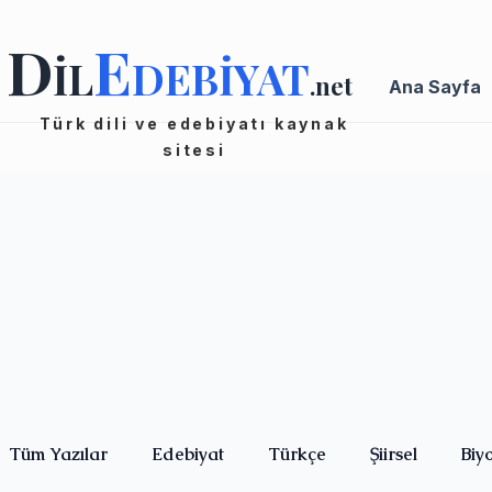
D
E
İL
DEBİYAT
.net
Ana Sayfa
Türk dili ve edebiyatı kaynak
sitesi
Tüm Yazılar
Edebiyat
Türkçe
Şiirsel
Biy