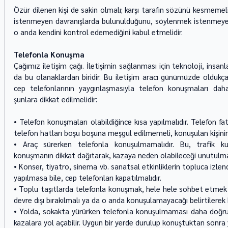
Özür dilenen kişi de sakin olmalı; karşı tarafın sözünü kesmemeli;
istenmeyen davranışlarda bulunulduğunu, söylenmek istenmeyen s
o anda kendini kontrol edemediğini kabul etmelidir. 
Telefonla Konuşma 
Çağımız iletişim çağı. İletişimin sağlanması için teknoloji, insanl
da bu olanaklardan biridir. Bu iletişim aracı günümüzde oldukça 
cep telefonlarının yaygınlaşmasıyla telefon konuşmaları dah
şunlara dikkat edilmelidir: 
• Telefon konuşmaları olabildiğince kısa yapılmalıdır. Telefon fa
telefon hatları boşu boşuna meşgul edilmemeli, konuşulan kişinin 
• Araç sürerken telefonla konuşulmamalıdır. Bu, trafik kura
konuşmanın dikkat dağıtarak, kazaya neden olabileceği unutulma
• Konser, tiyatro, sinema vb. sanatsal etkinliklerin topluca izlendi
yapılmasa bile, cep telefonları kapatılmalıdır. 
• Toplu taşıtlarda telefonla konuşmak, hele hele sohbet etme
devre dışı bırakılmalı ya da o anda konuşulamayacağı belirtilerek k
• Yolda, sokakta yürürken telefonla konuşulmaması daha doğrud
kazalara yol açabilir. Uygun bir yerde durulup konuştuktan sonr