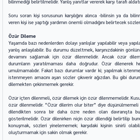
bilinmediği belirtilmelidir. Yanlış yanıtlar vererek karşı tarafı alda
Soru soran kişi sorusunun karşılığını alınca -bilinsin ya da bilin
veren kişi ise yaptığı yardımın önemli olmadığını belirtecek sözler 
Özür Dileme 
Yaşamda bazı nedenlerden dolayı yanlışlar yapılabilir veya yapılan
yanlış anlaşılabilir. Bu durumu düzeltmek, karşınızdakinin gönlünü 
devamını sağlamak için özür dilenmelidir. Ancak özür dilem
durumların yaratılmaması daha doğrudur. Özür dilenerek her 
umulmamalıdır. Fakat bazı durumlar vardır ki; yapılmak istenme
istenmeyen amacını aşan sözler çıkıverir ağızdan. Bu gibi duruml
dilemekten çekinmemek gerekir. 
Özür içten dilenmeli, özür dilemek için özür dilenmemelidir. Kusu
özür dilenmelidir. “Özür dilerim olur biter” diye düşünülmemeli i
dilendikten sonra bir daha özre neden olan davranışta 
gösterilmelidir. Özür dilenirken niçin özür dilendiği belirtilip bun
konuşmak, sözleri yinelememek; karşıdaki kişinin sinirli olabi
oluşturmamak için sakin olmak gerekir. 