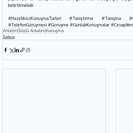
belirtilmelidir.
#HazırlıksızKonuşmaTürleri
#Tanıştırma
#Tanışma
#
#TelefonGörüşmesi
#Görüşme
#GünlükKonuşmalar
#CevapVe
Anlatım
Sözlü Anlatım
Konuşma
Türkçe