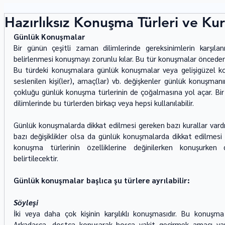
Hazırlıksız Konuşma Türleri ve Kura
Günlük Konuşmalar
Bir günün çeşitli zaman dilimlerinde gereksinimlerin karşılan
belirlenmesi konuşmayı zorunlu kılar. Bu tür konuşmalar önceden 
Bu türdeki konuşmalara günlük konuşmalar veya gelişigüzel ko
seslenilen kişi(ler), amaç(lar) vb. değişkenler günlük konuşmanın t
çokluğu günlük konuşma türlerinin de çoğalmasına yol açar. Bir
dilimlerinde bu türlerden birkaçı veya hepsi kullanılabilir. 
Günlük konuşmalarda dikkat edilmesi gereken bazı kurallar vardır.
bazı değişiklikler olsa da günlük konuşmalarda dikkat edilmesi 
konuşma türlerinin özelliklerine değinilerken konuşurken
belirtilecektir. 
Günlük konuşmalar başlıca şu türlere ayrılabilir: 
Söyleşi
İki veya daha çok kişinin karşılıklı konuşmasıdır. Bu konuşm
Arkadaşça, dostça konuşarak hoşça vakit geçirmek amacı vardı