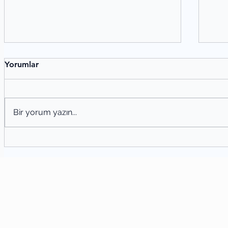
Yorumlar
Bir yorum yazın...
Örneklerle Cümle Türleri: Yapısına
Kök
ve Anlamına Göre Cümleler
Tür