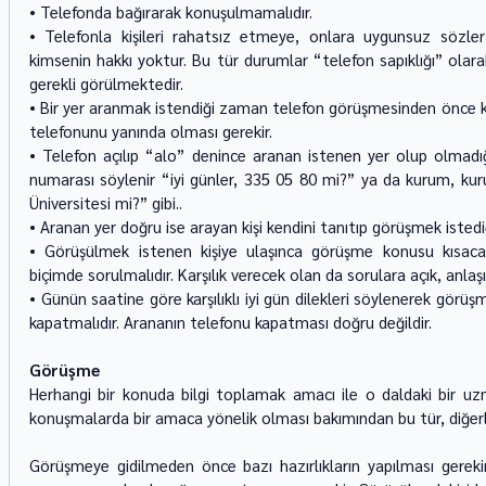
• Telefonda bağırarak konuşulmamalıdır. 
• Telefonla kişileri rahatsız etmeye, onlara uygunsuz sözler
kimsenin hakkı yoktur. Bu tür durumlar “telefon sapıklığı” olarak n
gerekli görülmektedir. 
• Bir yer aranmak istendiği zaman telefon görüşmesinden önce kağı
telefonunu yanında olması gerekir. 
• Telefon açılıp “alo” denince aranan istenen yer olup olmadığı
numarası söylenir “iyi günler, 335 05 80 mi?” ya da kurum, kurulu
Üniversitesi mi?” gibi.. 
• Aranan yer doğru ise arayan kişi kendini tanıtıp görüşmek istediği
• Görüşülmek istenen kişiye ulaşınca görüşme konusu kısaca bel
biçimde sorulmalıdır. Karşılık verecek olan da sorulara açık, anlaşıl
• Günün saatine göre karşılıklı iyi gün dilekleri söylenerek görüşm
kapatmalıdır. Arananın telefonu kapatması doğru değildir. 
Görüşme 
Herhangi bir konuda bilgi toplamak amacı ile o daldaki bir uz
konuşmalarda bir amaca yönelik olması bakımından bu tür, diğerler
Görüşmeye gidilmeden önce bazı hazırlıkların yapılması gereki