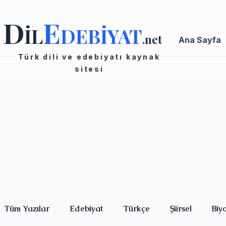
D
E
İL
DEBİYAT
.net
Ana Sayfa
Türk dili ve edebiyatı kaynak
sitesi
Tüm Yazılar
Edebiyat
Türkçe
Şiirsel
Biy