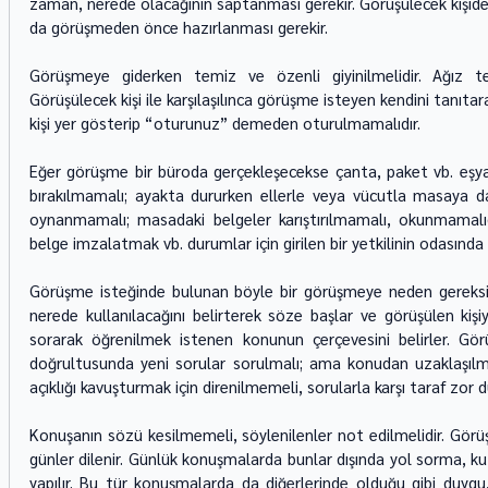
zaman, nerede olacağının saptanması gerekir. Görüşülecek kişide
da görüşmeden önce hazırlanması gerekir. 
Görüşmeye giderken temiz ve özenli giyinilmelidir. Ağız tem
Görüşülecek kişi ile karşılaşılınca görüşme isteyen kendini tanıtara
kişi yer gösterip “oturunuz” demeden oturulmamalıdır. 
Eğer görüşme bir büroda gerçekleşecekse çanta, paket vb. eşyal
bırakılmamalı; ayakta dururken ellerle veya vücutla masaya d
oynanmamalı; masadaki belgeler karıştırılmamalı, okunmamalıdı
belge imzalatmak vb. durumlar için girilen bir yetkilinin odasında
Görüşme isteğinde bulunan böyle bir görüşmeye neden gereksini
nerede kullanılacağını belirterek söze başlar ve görüşülen kişi
sorarak öğrenilmek istenen konunun çerçevesini belirler. Görü
doğrultusunda yeni sorular sorulmalı; ama konudan uzaklaşılm
açıklığı kavuşturmak için direnilmemeli, sorularla karşı taraf zor 
Konuşanın sözü kesilmemeli, söylenilenler not edilmelidir. Görüşme
günler dilenir. Günlük konuşmalarda bunlar dışında yol sorma, kut
yapılır. Bu tür konuşmalarda da diğerlerinde olduğu gibi duygu,