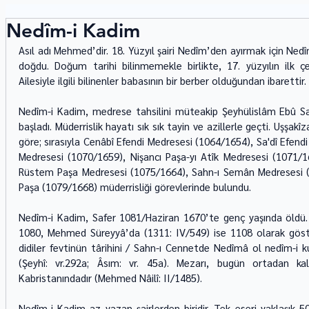
Nedîm-i Kadim
Asıl adı Mehmed’dir. 18. Yüzyıl şairi Nedîm’den ayırmak için Nedîm
doğdu. Doğum tarihi bilinmemekle birlikte, 17. yüzyılın ilk 
Ailesiyle ilgili bilinenler babasının bir berber olduğundan ibarettir.
Nedîm-i Kadim, medrese tahsilini müteakip Şeyhülislâm Ebû Sa'î
başladı. Müderrislik hayatı sık sık tayin ve azillerle geçti. Uşşakîza
göre; sırasıyla Cenâbî Efendi Medresesi (1064/1654), Sa'dî Efen
Medresesi (1070/1659), Nişancı Paşa-yı Atîk Medresesi (1071/1
Rüstem Paşa Medresesi (1075/1664), Sahn-ı Semân Medresesi (
Paşa (1079/1668) müderrisliği görevlerinde bulundu.
Nedîm-i Kadim, Safer 1081/Haziran 1670’te genç yaşında öldü. Öl
1080, Mehmed Süreyyâ’da (1311: IV/549) ise 1108 olarak gösteri
didiler fevtinün târihini / Sahn-ı Cennetde Nedîmâ ol nedîm-i k
(Şeyhî: vr.292a; Âsım: vr. 45a). Mezarı, bugün ortadan kal
Kabristanındadır (Mehmed Nâilî: II/1485).
Nedîm-i Kadim az yazan şairlerden biridir. Tek eseri yaklaşık 50