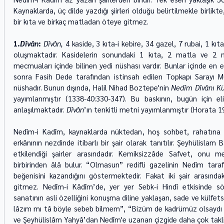
Kaynaklarda, üç dilde yazdığı şiirleri olduğu belirtilmekle birlikt
bir kıta ve birkaç matladan öteye gitmez.
1.
Dîvân
: 
Dîvân, 
4 kaside, 3 kıta-i kebire, 34 gazel, 7 rubai, 1 
oluşmaktadır. Kasidelerin sonundaki 1 kıta, 2 matla ve 2 mu
mecmuaları içinde bilinen yedi nüshası vardır. Bunlar içinde en 
sonra Fasih Dede tarafından istinsah edilen Topkapı Sarayı M
nüshadır. Bunun dışında, Halil Nihad Boztepe'nin 
Nedîm Dîvânı Kül
yayımlanmıştır (1338-40:330-347). Bu baskının, bugün için e
anlaşılmaktadır. 
Dîvân
’ın tenkitli metni yayımlanmıştır (Horata 1
Nedîm-i Kadîm, kaynaklarda nüktedan, hoş sohbet, rahatına v
erkânının nezdinde itibarlı bir şair olarak tanıtılır. Şeyhülislam 
etkilendiği şairler arasındadır. Kemiksizzâde Safvet, onu meş
birbirinden âlâ bulur. “Olmasun” redifli gazelinin Nedîm taraf
beğenisini kazandığını göstermektedir. Fakat iki şair arasında
gitmez. Nedîm-i Kâdîm’de, yer yer Sebk-i Hindî etkisinde söy
sanatının asli özelliğini konuşma diline yaklaşan, sade ve külfets
lâzım mı tâ böyle sebeb bilmem”, “Bizüm de kadrümüz olsaydı 
ve Şeyhülislâm Yahyâ’dan Nedîm'e uzanan çizgide daha çok taklit 