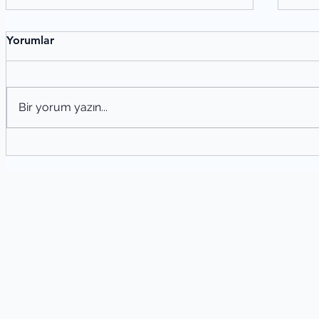
Yorumlar
Bir yorum yazın...
Meh
Alaeddin Özdenören