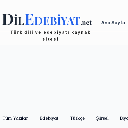
D
E
İL
DEBİYAT
.net
Ana Sayfa
Türk dili ve edebiyatı kaynak
sitesi
Tüm Yazılar
Edebiyat
Türkçe
Şiirsel
Biy