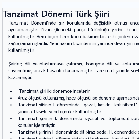
Tanzimat Dönemi Türk Şiiri
Tanzimat Dönemi’nde şiir konularında değişiklik olmuş anca
ayrılamamıştır. Divan şiirindeki parça bütünlüğü yerine konu
kullanılmıştır. Hem biçim hem konu bakımından eski şiirden uza
sağlayamamışlardır. Yeni nazım biçimlerinin yanında divan şiiri naz
kullanılmıştır.
Şairler; dili yalınlaştırmaya çalışmış, konuşma dili ve anlatım
savunulmuş ancak başarılı olunamamıştır. Tanzimat şiirinde söyl
kazanmıştır.
 Tanzimat şiiri iki dönemde incelenir. 
Aruz ölçüsü kullanılmış, hece ölçüsü ise deneme aşamasında 
Tanzimat şiirinin I. döneminde “gazel, kaside, terkibibent” 
şiirinin etkisiyle yeni biçimler kullanılmıştır.
Tanzimat şiirinin I. döneminde siyasal ve toplumsal soru
konular işlenmiştir. 
Tanzimat şiirinin I. döneminde dil biraz sade, II. dönemdeki di
Tanzimat şiirinin I. dönem şiiri dışa (toplumsal konular), II. 