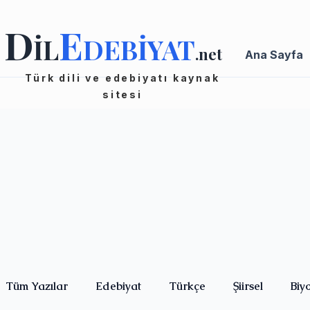
D
E
İL
DEBİYAT
.net
Ana Sayfa
Türk dili ve edebiyatı kaynak
sitesi
Tüm Yazılar
Edebiyat
Türkçe
Şiirsel
Biy