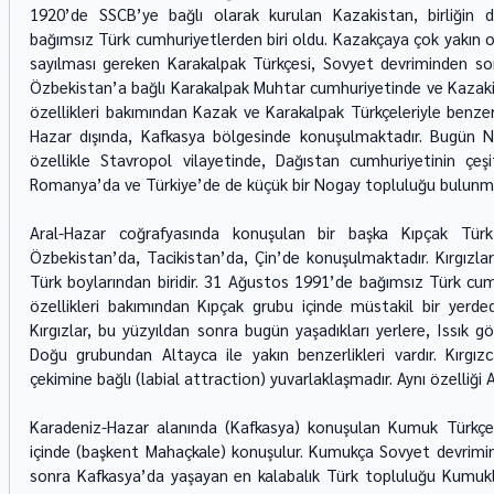
1920’de SSCB’ye bağlı olarak kurulan Kazakistan, birliğin d
bağımsız Türk cumhuriyetlerden biri oldu. Kazakçaya çok yakın o
sayılması gereken Karakalpak Türkçesi, Sovyet devriminden son
Özbekistan’a bağlı Karakalpak Muhtar cumhuriyetinde ve Kazakist
özellikleri bakımından Kazak ve Karakalpak Türkçeleriyle benzer
Hazar dışında, Kafkasya bölgesinde konuşulmaktadır. Bugün N
özellikle Stavropol vilayetinde, Dağıstan cumhuriyetinin çeşit
Romanya’da ve Türkiye’de de küçük bir Nogay topluluğu bulunma
Aral-Hazar coğrafyasında konuşulan bir başka Kıpçak Türk le
Özbekistan’da, Tacikistan’da, Çin’de konuşulmaktadır. Kırgızlar
Türk boylarından biridir. 31 Ağustos 1991’de bağımsız Türk cumhu
özellikleri bakımından Kıpçak grubu içinde müstakil bir yerded
Kırgızlar, bu yüzyıldan sonra bugün yaşadıkları yerlere, Issık gö
Doğu grubundan Altayca ile yakın benzerlikleri vardır. Kırgızc
çekimine bağlı (labial attraction) yuvarlaklaşmadır. Aynı özelli
Karadeniz-Hazar alanında (Kafkasya) konuşulan Kumuk Türkçesi
içinde (başkent Mahaçkale) konuşulur. Kumukça Sovyet devrimind
sonra Kafkasya’da yaşayan en kalabalık Türk topluluğu Kumukla