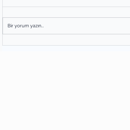
Bir yorum yazın...
Örneklerle Cümle Türleri: Yapısına
Kök
ve Anlamına Göre Cümleler
Tür